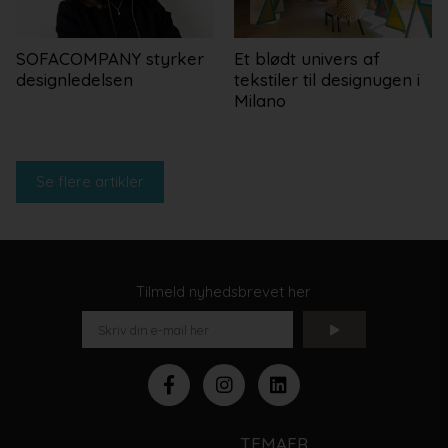
SOFACOMPANY styrker
Et blødt univers af
designledelsen
tekstiler til designugen i
Milano
Se flere artikler
Tilmeld nyhedsbrevet her
TEMAER