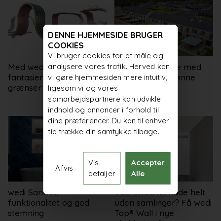
DENNE HJEMMESIDE BRUGER
COOKIES
Vi bruger cookies for at måle og
analysere vores trafik. Herved kan
Med wedi er det kun
Tæt samarbejde med
fantasien, der sætter
Danhaus om skønne
vi gøre hjemmesiden mere intuitiv,
grænser
familieboliger i
ligesom vi og vores
Frederikssund
samarbejdspartnere kan udvikle
indhold og annoncer i forhold til
dine præferencer. Du kan til enhver
tid trække din samtykke tilbage.
Vis
Accepter
Afvis
detaljer
Alle
wedi Sanwell –
Vådrumsoverflade helt
funktionalitet og god
uden samlinger? Få wedi
stemning
Top® Wall i nye