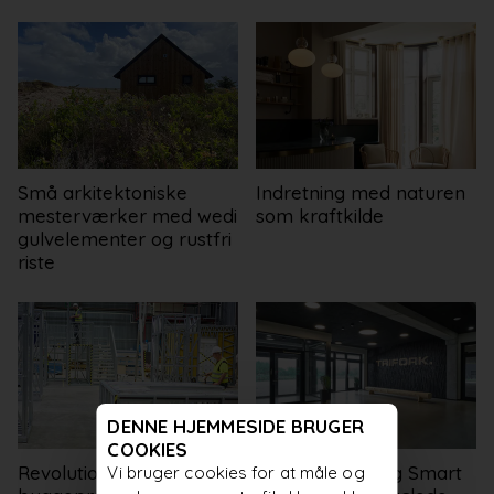
Små arkitektoniske
Indretning med naturen
mesterværker med wedi
som kraftkilde
gulvelementer og rustfri
riste
DENNE HJEMMESIDE BRUGER
COOKIES
Revolutionér dine
NORTO står bag Smart
Vi bruger cookies for at måle og