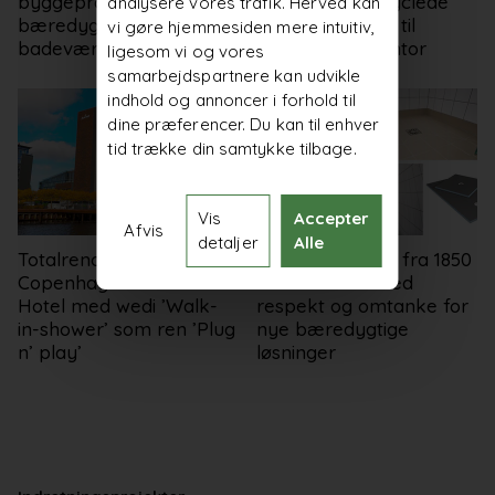
byggeprojekter med
Building og upcyclede
analysere vores trafik. Herved kan
bæredygtige
naturmaterialer til
vi gøre hjemmesiden mere intuitiv,
badeværelser
Triforks nye kontor
ligesom vi og vores
samarbejdspartnere kan udvikle
indhold og annoncer i forhold til
dine præferencer. Du kan til enhver
tid trække din samtykke tilbage.
Vis
Accepter
Afvis
detaljer
Alle
Totalrenovering af
Bindesbøll Byen fra 1850
Copenhagen Marriott
er renoveret med
Hotel med wedi ’Walk-
respekt og omtanke for
in-shower’ som ren ’Plug
nye bæredygtige
n’ play’
løsninger