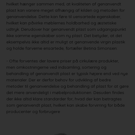
hvilket hænger sammen med, at kvaliteten af genanvendt
plast kan variere meget afhængig af kilden og metoden for
genanvendelse. Dette kan føre til uensartede egenskaber,
hvilket kan påvirke møblernes holdbarhed og æstetiske
udtryk. Derudover har genanvendt plast som udgangspunkt
ikke samme egenskaber som ny plast. Det betyder, at det
eksempelvis ikke altid er muligt at genanvende virgin plastik
og holde farverne ensartede, fortæller Betina Simonsen:
- Ofte forventes der lavere priser på cirkulære produkter,
men omkostningerne ved indsamling, sortering og
behandling af genanvendt plast er typisk højere end ved nye
materialer. Der er derfor behov for udvikling af bedre
metoder til genanvendelse og behandling af plast for at gøre
det mere anvendeligt i møbelproduktionen. Desuden findes
der ikke altid klare standarder for, hvad der kan betragtes
som genanvendt plast, hvilket kan skabe forvirring for både
producenter og forbrugere