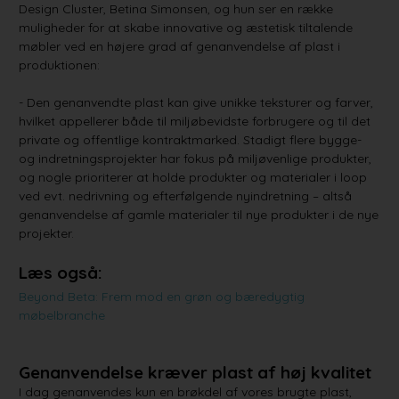
Design Cluster, Betina Simonsen, og hun ser en række
muligheder for at skabe innovative og æstetisk tiltalende
møbler ved en højere grad af genanvendelse af plast i
produktionen:
- Den genanvendte plast kan give unikke teksturer og farver,
hvilket appellerer både til miljøbevidste forbrugere og til det
private og offentlige kontraktmarked. Stadigt flere bygge-
og indretningsprojekter har fokus på miljøvenlige produkter,
og nogle prioriterer at holde produkter og materialer i loop
ved evt. nedrivning og efterfølgende nyindretning – altså
genanvendelse af gamle materialer til nye produkter i de nye
projekter.
Læs også:
Beyond Beta: Frem mod en grøn og bæredygtig
møbelbranche
Genanvendelse kræver plast af høj kvalitet
I dag genanvendes kun en brøkdel af vores brugte plast,