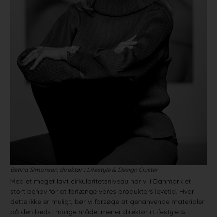
Betina Simonsen, direktør i Lifestyle & Design Cluster
Med et meget lavt cirkularitetsniveau har vi i Danmark et
stort behov for at forlænge vores produkters levetid. Hvor
dette ikke er muligt, bør vi forsøge at genanvende materialer
på den bedst mulige måde, mener direktør i Lifestyle &