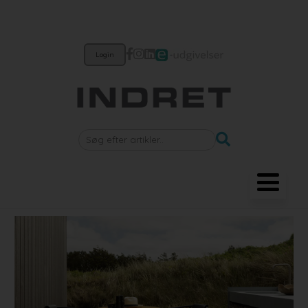
Login
Møbler
Belysning
Akustik