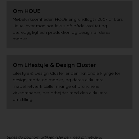
Om HOUE
Møbelvirksomheden HOUE er grundlagt i 2007 af Lars
Houe, hvor man har fokus på både kvalitet og
bæredygtighed i produktion og design af deres
møbler.
Om Lifestyle & Design Cluster
Lifestyle & Design Cluster er den nationale klynge for
design, mode og møbler, og deres cirkulære
møbelnetværk tæller mange af branchens
virksomheder, der arbejder med den cirkulære
omstilling.
Synes du godt om artiklen? Del den med dit netværk!