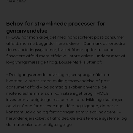
FALK Chair
reC
Behov for strømlinede processer for
genanvendelse
I HOUE har man arbejdet med håndsorteret post-consumer
affald, men nu begynder flere aktører i Danmark at forbedre
deres sorteringssystemer, hvilket åbner op for at kunne
finsortere affald mere effektivt i store anlæg, understøttet af
lovgivningsmæssige tiltag. Louise Mørk slutter af:
- Den igangværende udvikling rejser spørgsmålet om
hvordan, vi sikrer størst mulig genanvendelse af post-
consumer affald – og samtidig skaber anvendelige
materialestrømme, som kan sikre øget brug. I HOUE
investerer vi betydelige ressourcer i at udvikle nye løsninger,
og vi er åbne for at teste nye idéer og tilgange, da der er
konstant udvikling og forandringer, som vi skal navigere i –
herunder ejerskabet af affaldet, de eksisterende systemer og
de materialer, der er tilgængelige.