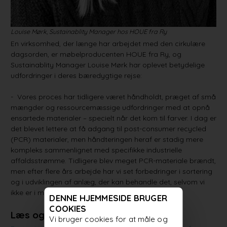
Louise Mørk, Sustainablity Manager hos HOUE fra Ry
En virksomhed, der længe har arbejdet med den cirkulære
dagsorden, er møbelproducenten HOUE fra Ry, og
Sustainablity Manager Louise Mørk har oplevet betydelige
udfordringer i deres bæredygtige rejse:
- Vores proces har tidligere været håndholdt, præget af små
mængder og ressourcemæssige udfordringer med at opnå
ensartede materialer – specielt når det kom til farver. I dag er
det blevet lettere at få adgang til post-consumer recycled
(PCR) materialer, men håndteringen heraf er stadig mere
kompleks sammenlignet med specifikke industrielle
affaldsstrømme. Tidligere blev meget PCR-materiale brændt,
men efter flere års arbejde har vi set forbedringer i sortering
og i udviklingen af anlæg, der kan behandle det, selvom vi
ikke er i mål.
DENNE HJEMMESIDE BRUGER
COOKIES
Læs også:
Vi bruger cookies for at måle og