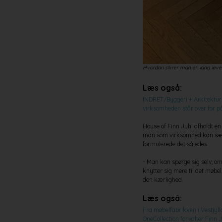
Hvordan sikrer man en lang leveti
Læs også:
INDRET/Byggeri + Arkitektur 
virksomheden står over for p
House of Finn Juhl afholdt e
man som virksomhed kan sænk
formulerede det således:
- Man kan spørge sig selv, om
knytter sig mere til det møbel
den kærlighed.
Læs også:
Fra møbelfabrikken i Vestjylla
OneCollection forvalter Finn 