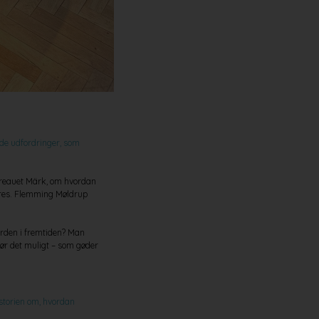
de udfordringer, som
ureauet Märk, om hvordan
eres. Flemming Møldrup
erden i fremtiden? Man
gør det muligt – som gøder
historien om, hvordan