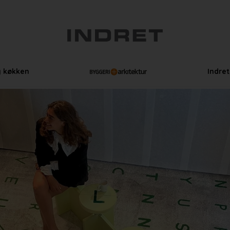
g køkken
Indre