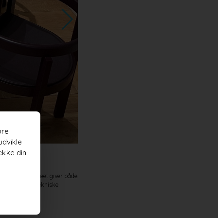
øre
udvikle
I Fritz Hansens showroom fortalte Cecilie Manz om tanker
ække din
 design. Asketræet giver både
emhævede flere tekniske
af fugt.
onisk farve.