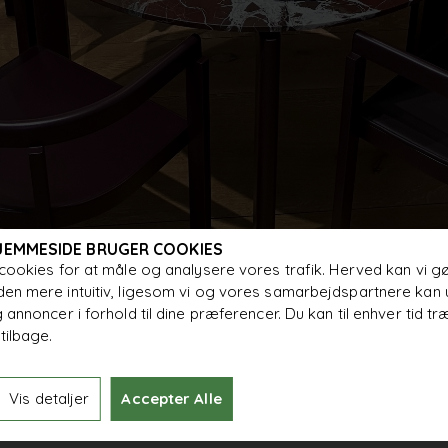
JEMMESIDE BRUGER COOKIES
cookies for at måle og analysere vores trafik. Herved kan vi g
en mere intuitiv, ligesom vi og vores samarbejdspartnere kan 
iades
 annoncer i forhold til dine præferencer. Du kan til enhver tid tr
tilbage.
t mig på at kombinere en stringens i udtrykket med et indbydende og komfortabelt
hed og en varme, som inviterer til brug, fortalte Michael Anastassiades, der også fr
Vis detaljer
Accepter Alle
 træet i flere lag, hvilket sikrer stabilitet, da træet ikke arbejder under påvirkning 
ion: Den klassiske version i asketræ og så en version i en mørk, for Anastassiades ik