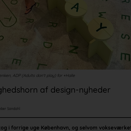
ken, ADP (Adults don't play) for +Halle
ighedshorn af design-nyheder
eber Sandahl
tog i forrige uge København, og selvom vokseværke