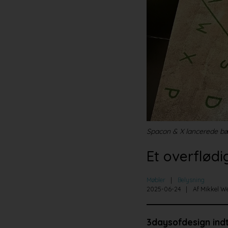
Spacon & X lancerede bæn
Et overflød
Møbler
Belysning
2025-06-24
Af Mikkel W
3daysofdesign ind