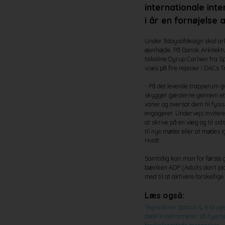
internationale inte
i år en fornøjelse
Under 3daysofdesign skal ark
øjenhøjde. På Dansk Arkitekt
Nikoline Dyrup Carlsen fra Sp
vises på fire reposer i DACs T
- På det levende trapperum gu
skygger gæsterne gennem et sa
vaner og oversat dem til fysi
engagerer. Undervejs inviteres
at skrive på en væg og til sid
til nye møder eller at mødes 
Hvidt.
Samtidig kan man for første 
bænken ADP (Adults don't pla
med til at aktivere forskellig
Læs også:
Tegnestuen Spacon & X bruge
døde kvadratmeter, så byern