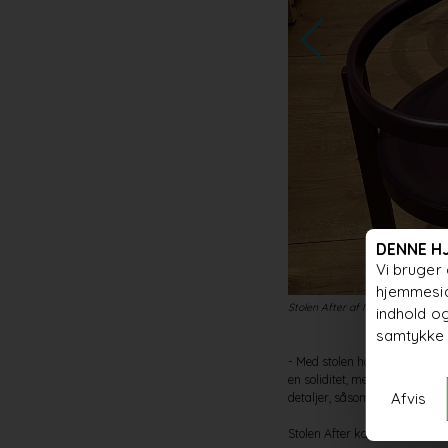
DENNE H
Vi bruger 
hjemmesid
Stolen After af Michael Anastass
indhold og
samtykke 
- Med stolen har jeg bestræb
en soliditet, men også en let
Afvis
detaljer, såsom opbygningen af
Stolen After kan fås i to vers