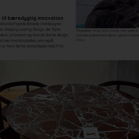
 til bæredygtig innovation
Valkendorfsgade åbnede chefdesigner
en Shaping Lasting Design, der fejrer
På pladsen foran DAC kunne man opleve c
rk, innovation og ikonisk dansk design.
Outsider præsentere deres nyeste modulæ
Circus
 Michael Anastassiades, som også
er er hans første samarbejde med Fritz