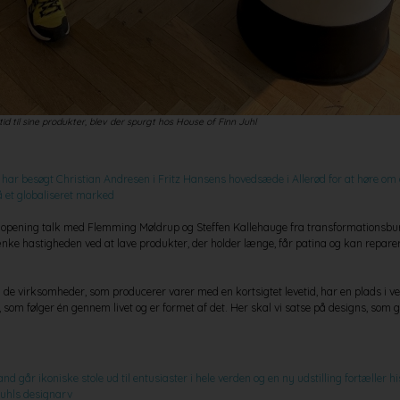
d til sine produkter, blev der spurgt hos House of Finn Juhl
har besøgt Christian Andresen i Fritz Hansens hovedsæde i Allerød for at høre om 
å et globaliseret marked
n opening talk med Flemming Møldrup og Steffen Kallehauge fra transformationsb
e hastigheden ved at lave produkter, der holder længe, får patina og kan repar
 de virksomheder, som producerer varer med en kortsigtet levetid, har en plads i v
, som følger én gennem livet og er formet af det. Her skal vi satse på designs, som 
nd går ikoniske stole ud til entusiaster i hele verden og en ny udstilling fortæller 
Juhls designarv