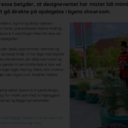
resse betyder, at designeventet har mistet lidt intimi
 at gå direkte på opdagelse i byens showroom.
itektur, byrum og design opleves i
ur Center præsenterede Malene Hvidt og
acon & X udstillingen Meet Me Here, der
rappegalleri.
ider spejle, papirstrimler, stemmer og
nseligt forløb. Vi har leget med digitale
ske interaktioner, der både overrasker og
 gæsten til selv at efterlade et spor ved
st tage noget med sig videre, som inviterer
igen ude i byens rum, fortæller Malene
gang opleve Spacon & X nyeste design,
y) for +Halle, som med sin legesyge er
e sanser og begge hjernehalvdele.
r tværfaglige metoder til at kæmpe mod
e kan rumme flere og mere