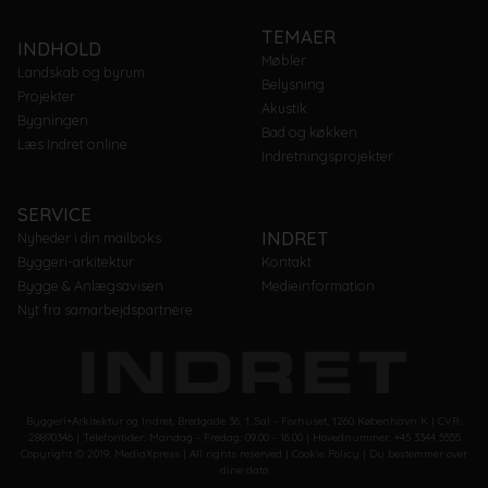
TEMAER
INDHOLD
Møbler
Landskab og byrum
Belysning
Projekter
Akustik
Bygningen
Bad og køkken
Læs Indret online
Indretningsprojekter
SERVICE
INDRET
Nyheder i din mailboks
Byggeri-arkitektur
Kontakt
Bygge & Anlægsavisen
Medieinformation
Nyt fra samarbejdspartnere
Byggeri+Arkitektur og Indret, Bredgade 36. 1. Sal - Forhuset, 1260 København K | CVR:
28890346 | Telefontider: Mandag - Fredag: 09.00 - 16.00 | Hovednummer: +45 3344 5555
Copyright © 2019, MediaXpress | All rights reserved |
Cookie Policy |
Du bestemmer over
dine data