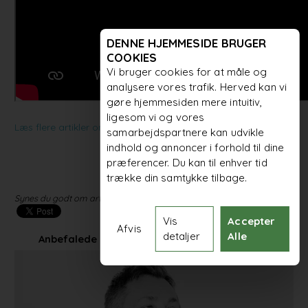
DENNE HJEMMESIDE BRUGER
COOKIES
Vi bruger cookies for at måle og
analysere vores trafik. Herved kan vi
gøre hjemmesiden mere intuitiv,
ligesom vi og vores
Læs flere artikler om udviklingen inden for møbeldesign
samarbejdspartnere kan udvikle
indhold og annoncer i forhold til dine
præferencer. Du kan til enhver tid
trække din samtykke tilbage.
Synes du godt om artiklen? Del den med dit netværk!
Vis
Accepter
Afvis
detaljer
Alle
Anbefalede artikler