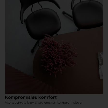
Kompromisløs komfort
Værtsparrets krav til stolene var kompromisløse: