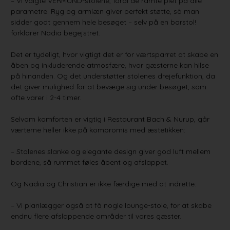
– Vi valgte VERMUND-stolene, fordi de ramte plet på alle
parametre. Ryg og armlæn giver perfekt støtte, så man
sidder godt gennem hele besøget – selv på en barstol!
forklarer Nadia begejstret.
Det er tydeligt, hvor vigtigt det er for værtsparret at skabe en
åben og inkluderende atmosfære, hvor gæsterne kan hilse
på hinanden. Og det understøtter stolenes drejefunktion, da
det giver mulighed for at bevæge sig under besøget, som
ofte varer i 2-4 timer.
Selvom komforten er vigtig i Restaurant Bach & Nurup, går
værterne heller ikke på kompromis med æstetikken:
– Stolenes slanke og elegante design giver god luft mellem
bordene, så rummet føles åbent og afslappet.
Og Nadia og Christian er ikke færdige med at indrette:
– Vi planlægger også at få nogle lounge-stole, for at skabe
endnu flere afslappende områder til vores gæster.