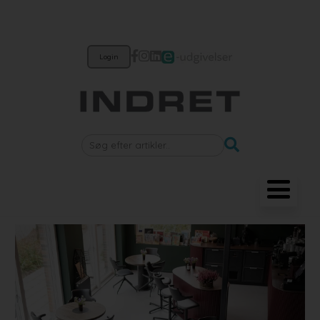
Login
Møbler
Belysning
Akustik