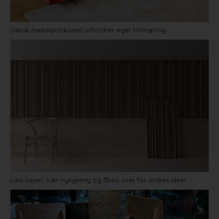
Dansk møbelproducent udfordrer eget formsprog
Lars Vejen: Vær nysgerrig og åben over for andres ideer