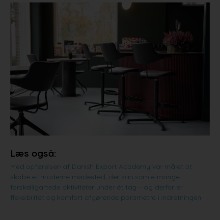
Læs også:
Med opførelsen af Danish Export Academy var målet at
skabe et moderne mødested, der kan samle mange
forskelligartede aktiviteter under ét tag – og derfor er
fleksibilitet og komfort afgørende parametre i indretningen