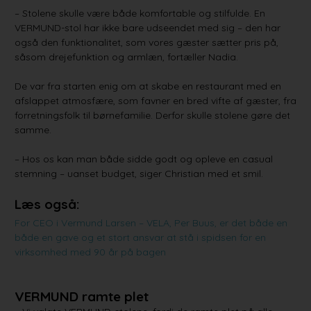
– Stolene skulle være både komfortable og stilfulde. En
VERMUND-stol har ikke bare udseendet med sig – den har
også den funktionalitet, som vores gæster sætter pris på,
såsom drejefunktion og armlæn, fortæller Nadia.
De var fra starten enig om at skabe en restaurant med en
afslappet atmosfære, som favner en bred vifte af gæster, fra
forretningsfolk til børnefamilie. Derfor skulle stolene gøre det
samme.
– Hos os kan man både sidde godt og opleve en casual
stemning – uanset budget, siger Christian med et smil.
Læs også:
For CEO i Vermund Larsen – VELA, Per Buus, er det både en
både en gave og et stort ansvar at stå i spidsen for en
virksomhed med 90 år på bagen
VERMUND ramte plet