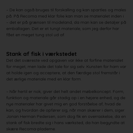
– De kan også bruges til forskalling og kan spartles og males
på. På Recoma med klar folie kan man se materialet inden i
– det er på grænsen til modeland, da man kan se detaljer på
emballagen. Det er et tungt materiale, som jeg derfor har
fået en meget tung stol ud af.
Stank af fisk i værkstedet
Det det sværeste ved opgaven var ikke at forfine materialet
for meget, men lade det tale for sig selv. Kunsten for ham var
at holde igen og acceptere, at den færdige stol fremstår i
det ærlige materiale med en klar form.
– Når hertil er nok, giver det helt andet møbelkoncept. Form,
funktion og materiale går stadig op i en højere enhed, og de
nye materialer har givet mig en god forståelse af, hvad de
kan, og hvordan de opfører sig, når man skærer i dem, siger
Jonan Herman Pedersen, som dog fik en overraskelse, da en
stank af fisk bredte sig i hans værksted, da han begyndte at
skære Recoma-pladerne.