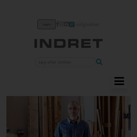
Login
Møbler
Belysning
Akustik