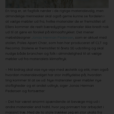
En ting er, at fagfolk nørder i de rigtige materialevalg, men
almindelige mennesker skal også gerne kunne se fordelen i
at vælge møbler ud fra, hvilke materialer de er fremstillet af.
Ellers kommer de reelt bæredygtige materialer ikke bredt nok
ud til at gøre en forskel på klimaaftrykket. Det mener
møbeldesigner
Jonas Herman Pedersen
, som er aktuel med
stolen, Poles Apart Chair, som han har produceret af CLT og
Recoma. Stolene er fremstillet til årets SE-udstilling og skal
nudge både branchen og folk i almindelighed til at vælge
møbler ud fra materialets klimaftryk.
– Mit bidrag skal vise nye veje med æstetik og etik, men også
hvordan materialevalget har stor indflydelse på, hvordan
ting kommer til at se ud. Nye materialer giver møbler nye
stofligheder og et andet udtryk, siger Jonas Herman
Pedersen og fortsætter:
– Det har været enormt spændende at bevæge mig ud i
andre materialer end hidtil, hvor jeg primært har arbejdet i
massivt træ. Med de to stole trækker jeg en stor skala fra