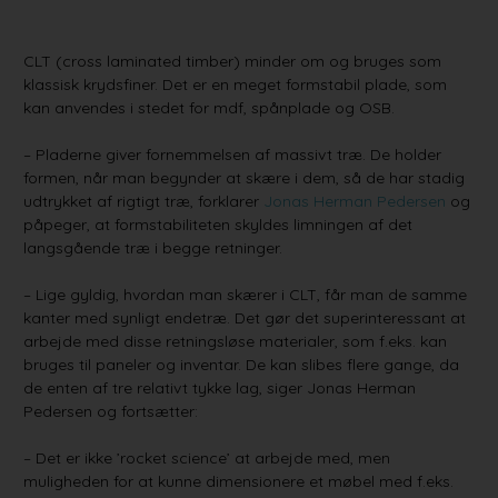
CLT (cross laminated timber) minder om og bruges som
klassisk krydsfiner. Det er en meget formstabil plade, som
kan anvendes i stedet for mdf, spånplade og OSB.
– Pladerne giver fornemmelsen af massivt træ. De holder
formen, når man begynder at skære i dem, så de har stadig
udtrykket af rigtigt træ, forklarer
Jonas Herman Pedersen
og
påpeger, at formstabiliteten skyldes limningen af det
langsgående træ i begge retninger.
– Lige gyldig, hvordan man skærer i CLT, får man de samme
kanter med synligt endetræ. Det gør det superinteressant at
arbejde med disse retningsløse materialer, som f.eks. kan
bruges til paneler og inventar. De kan slibes flere gange, da
de enten af tre relativt tykke lag, siger Jonas Herman
Pedersen og fortsætter:
– Det er ikke ’rocket science’ at arbejde med, men
muligheden for at kunne dimensionere et møbel med f.eks.