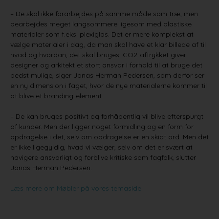
– De skal ikke forarbejdes på samme måde som træ, men
bearbejdes meget langsommere ligesom med plastiske
materialer som f.eks. plexiglas. Det er mere komplekst at
vælge materialer i dag, da man skal have et klar billede af til
hvad og hvordan, det skal bruges. CO2-aftrykket giver
designer og arkitekt et stort ansvar i forhold til at bruge det
bedst mulige, siger Jonas Herman Pedersen, som derfor ser
en ny dimension i faget, hvor de nye materialerne kommer til
at blive et branding-element.
– De kan bruges positivt og forhåbentlig vil blive efterspurgt
af kunder. Men der ligger noget formidling og en form for
opdragelse i det, selv om opdragelse er en skidt ord. Men det
er ikke ligegyldig, hvad vi vælger, selv om det er svært at
navigere ansvarligt og forblive kritiske som fagfolk, slutter
Jonas Herman Pedersen.
Læs mere om Møbler på vores temaside