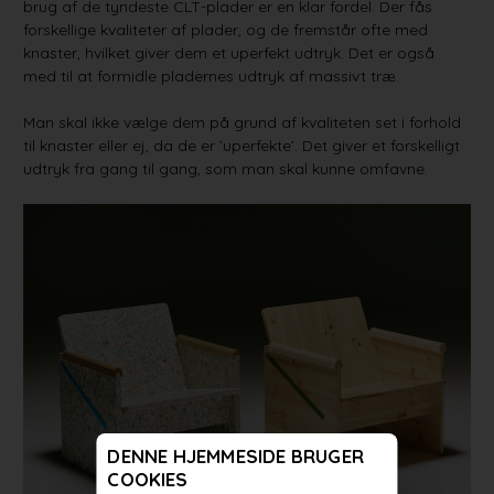
brug af de tyndeste CLT-plader er en klar fordel. Der fås
forskellige kvaliteter af plader, og de fremstår ofte med
knaster, hvilket giver dem et uperfekt udtryk. Det er også
med til at formidle pladernes udtryk af massivt træ.
Man skal ikke vælge dem på grund af kvaliteten set i forhold
til knaster eller ej, da de er ’uperfekte’. Det giver et forskelligt
udtryk fra gang til gang, som man skal kunne omfavne.
DENNE HJEMMESIDE BRUGER
COOKIES