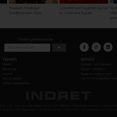
Museum modtager
Lyskunst som tryghed og nyt
Spa
Snedkerprisen 2026
liv i oversete byrum
tråd
pla
Tilmeld nyhedsbrevet her
TEMAER
SERVICE
Møbler
Nyheder i din mailboks
Belysning
Byggeri-arkitektur
Akustik
Bygge & Anlægsavisen
Bad og køkken
Nyt fra samarbejdspartner
Indretningsprojekter
e 36. 1. Sal - Forhuset, 1260 København K | CVR: 28890346 | Telefontider: Mandag - Fredag: 09.0
opyright © 2019, MediaXpress | All rights reserved |
Cookie Policy |
Du bestemmer over dine dat