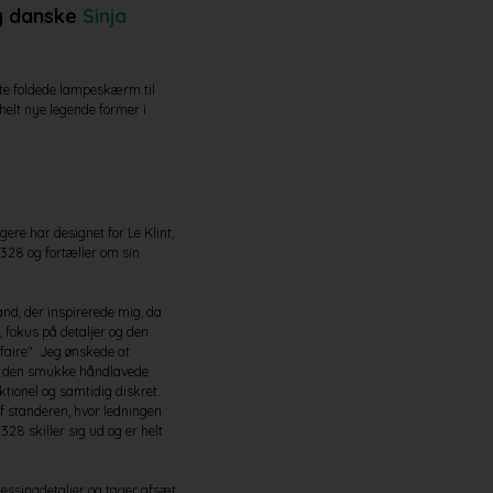
 danske
Sinja
ste foldede lampeskærm til
helt nye legende former i
re har designet for Le Klint,
 328 og fortæller om sin
and, der inspirerede mig, da
, fokus på detaljer og den
 faire". Jeg ønskede at
er den smukke håndlavede
tionel og samtidig diskret.
f standeren, hvor ledningen
328 skiller sig ud og er helt
essingdetaljer og tager afsæt