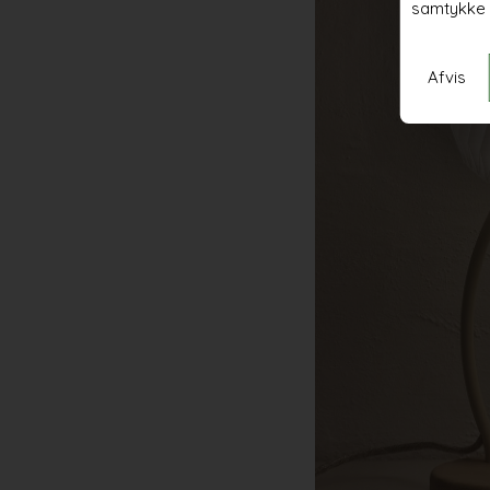
samtykke 
Afvis