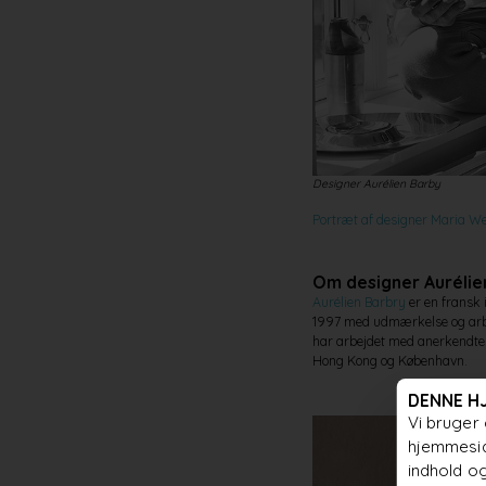
Designer Aurélien Barby
Portræt af designer Maria W
Om designer Aurélie
Aurélien Barbry
er en fransk 
1997 med udmærkelse og arbej
har arbejdet med anerkendte i
Hong Kong og København.
DENNE H
Vi bruger 
hjemmesid
indhold og