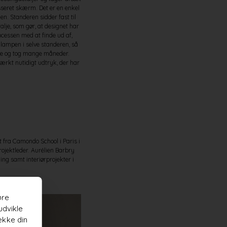
sseret skærm. Det er en enkel
en. Standeren sidder fast til
lje, som gør, at designet har
ocessen med at finde ud af,
lampen i selve standeren, så
nde og tog mange måneder.
ærkt nutidigt udtryk, der har
 fra Camondo School i Paris i
ojektleder. Aurélien Barbry
ng samt interiørprojekter i
øre
udvikle
ække din