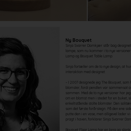
Ny Bouquet
Sinja Svarrer Damkjær står bag designe
lampe, som nu kommer i to nye versioner
Lamp og Bouquet Table Lamp.
Sinja fortæller om de to nye design, at hu
interaktion med designet.
– I 2007 designede jeg The Bouquet, som h
blomster, fordi pendlen var sammensat af
sammen. Med de to nye versioner har jeg
om en blomst men i stedet for en buket, så 
enkeltstående stolte blomster. Den solit
som det første forårstegn. På den ene side
putte den i en vase, men alligevel lader vi
pragt i haven, forklarer Sinja Svarrer Da
Bouquet Floor Lamp har en lang og slank 