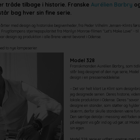
r tråde tilbage i historie. Franske
Aurélien Barbry
og
tår bag hver sin fine serie.
 årtier med design og historiske begivenheder, fra Peder Vilhelm Jensen-Klints før
 Frugtlampens stjernepopularitet fra Marilyn Monroe-filmen "Let's Make Love" - til 
r design og produktion i alle årene været bevaret i Odense.
med to nye lampeserier.
Model 328
Franskmanden Aurélien Barbry, som tidlige
står bag designet af den nye serie, Model
design i en pressemeddelelse:
– Det var helt klart Le Klint som designbr
jeg designede serien. Deres historie, viden
lokale produktion i Odense. Deres "savoir
designe en stander, som støtter og hyld
skærm, derfor skulle standeren være funk
Den særlige detalje i messing ved foden a
på elegant vis går ind og ud gør, at Model 
sin egen.
Model 328 serie er udført i egetræ med m