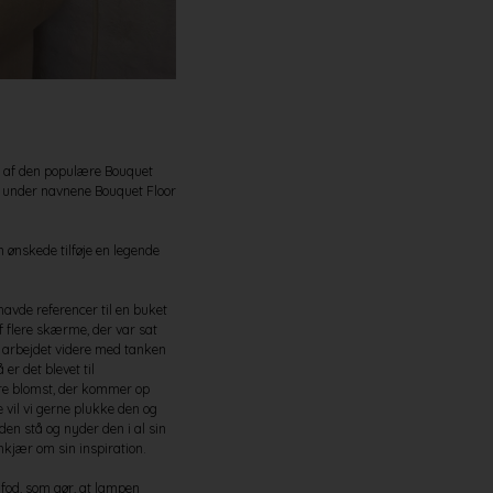
t af den populære Bouquet
 under navnene Bouquet Floor
n ønskede tilføje en legende
avde referencer til en buket
 flere skærme, der var sat
 arbejdet videre med tanken
er det blevet til
ære blomst, der kommer op
 vil vi gerne plukke den og
 den stå og nyder den i al sin
mkjær om sin inspiration.
fod, som gør, at lampen