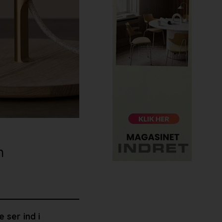
m
 ser ind i