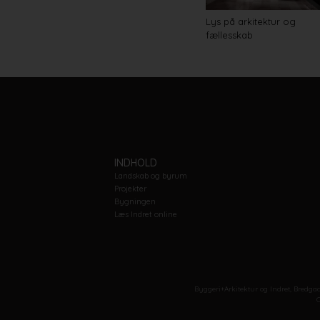
Lys på arkitektur og
fællesskab
INDHOLD
Landskab og byrum
Projekter
Bygningen
Læs Indret online
Byggeri+Arkitektur og Indret, Bredgad
C