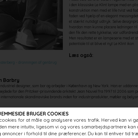
i den klassiske Le Klint lampe med en pli
konstruktion men med et lille tvist ved fod
foden ved hjælp af en elegant messingdeta
et stærkt nutidigt udtryk. Selve designpr
hvordan man kunne placere ledningen til 
den fik den rette tykkelse, var udfordre
Men resultatet er en lampeserie med et st
potentiale til at blive et nyt Le Klint ikon.
Læs også:
esterberg - dronningen af genbrug
n Barbry
industriel designer, som bor og arbejder i København og New York. Han er uddannet
dede for den Pritzker-prisvindende arkitekt Jean Nouvel fra 1997 til 2006 som pr
nternationale skandinaviske brands inden for industriprodukter, møbler og belysni
JEMMESIDE BRUGER COOKIES
cookies for at måle og analysere vores trafik. Herved kan vi g
en mere intuitiv, ligesom vi og vores samarbejdspartnere kan 
 annoncer i forhold til dine præferencer. Du kan til enhver tid tr