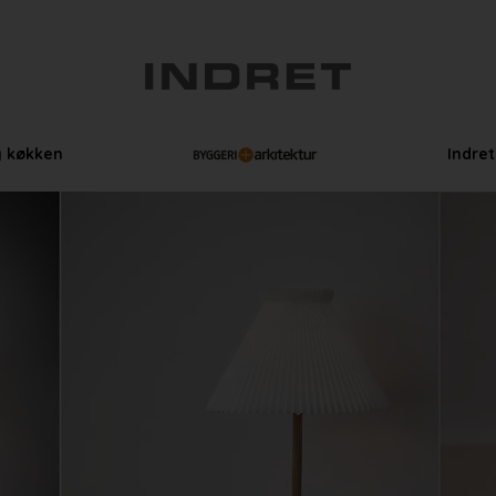
g køkken
Indre