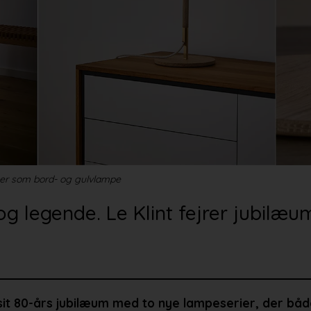
her som bord- og gulvlampe
 og legende. Le Klint fejrer jubilæu
t 80-års jubilæum med to nye lampeserier, der både