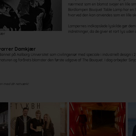
nærmest som en blomst svajer en lille sm
Bordlampen Bouquet Table Lamp har en lil
hvorved den kan anvendes som en lille sk
Lampernes indkapslede lyskilde gør dem
indretninger, da de giver et rart lys uden
jær
varrer Damkjær
nnet på Aalborg Universitet som civilingeniør med speciale i industrielt design i
naturen og forårets blomster den første udgave af The Bouquet. I dag arbejder Sin
en med dit netværk!