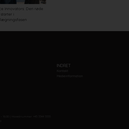
ce Innovators: Den røde
 starter i
nlægningsfasen
INDRET
Kontakt
Medieinformation
e
0 - 16.00 | Hovednummer: +45 3344 5555
a