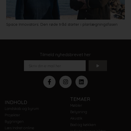
Space Innovators: Den røde tråd starter i planlægningsfasen
Tilmeld nyhedsbrevet her
TEMAER
INDHOLD
Møbler
Landskab og byrum
Belysning
Projekter
Akustik
Bygningen
Bad og køkken
Læs Indret online
Indretningsprojekter