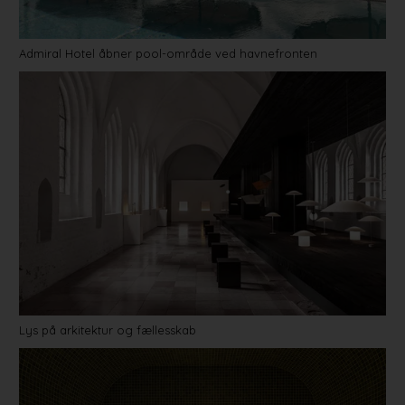
Admiral Hotel åbner pool-område ved havnefronten
Lys på arkitektur og fællesskab