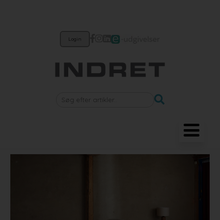
Login
Møbler
Belysning
Akustik