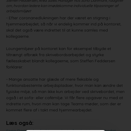
Steffen Feddersen, Area Sales Manager hos Sono Danmark, rådgiver
om, hvordan ledere kan imødekomme individuelle tilpasninger af
arbejdsmiljøet
- Efter coronanedlukningen har der været en stigning i
hjemmearbejdet, så når vi endelig kommer ind på kontoret,
skal det også være indrettet til at kunne samles med
kollegaerne.
Loungemiljøer på kontoret kan for eksempel tilbyde et
tiltrængt afbræk fra skrivebordsarbejdet og styrke
fællesskabet blandt kollegaerne, som Steffen Feddersen
forklarer:
- Mange ansatte har glæde af mere fleksible og
funktionsbestemte arbejdspladser, hvor man kan ændre det
fysiske miljø, så man ikke kun arbejder ved skrivebordet, men
også i et sofa- eller cafémiljø. Vi får flere opgaver nu med at
indrette rum, hvori man kan tage Teams-møder, som der er
kommet flere af i takt med hjemmearbejdet.
Læs også:
Sono Danmarks direktør ser lyst på indretningsmarkedet