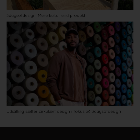
3daysofdesign: Mere kultur end produkt
Udstilling sætter cirkulært design i fokus på 3daysofdesign