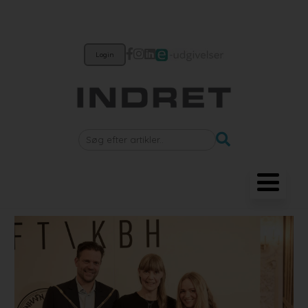
Login
Møbler
Belysning
Akustik