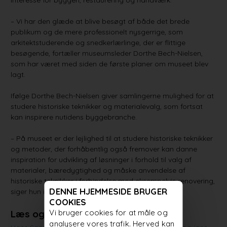
interesse for byggeri, restaurering og håndværk.
– Vi har den glæde at blive besøgt af både det brede
publikum og de mere professionelt nysgerrige, som
arkitektstuderende og snedkerlærlinge, der er flittige
besøgende, fortæller museumsleder Dorthe Bech-Nielsen,
som har været med siden de første planer om museet blev
lagt.
Ifølge Dorthe Bech-Nielsen giver samlingerne mulighed for at
studere historiske teknikker og materialevalg, som fortsat
kan inspirere nutidens byggebranche.
– På museet er der lejlighed til at studere historiske teknikker
og metoder, der forhåbentlig også fremover kan danne
inspiration for udvikling af løsninger i forhold til valg af
materialer, bæredygtighed og måske anvendelse af
historiske teknikker i forbindelse med eksempelvis renovering,
DENNE HJEMMESIDE BRUGER
siger hun i en pressemeddelelse.
COOKIES
Vi bruger cookies for at måle og
Læs også:
analysere vores trafik. Herved kan