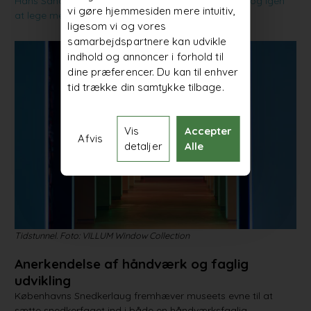
Hans Sandgren Jakobsen er kendetegnet ved igen og igen
vi gøre hjemmesiden mere intuitiv,
at lege med og udfordre træets muligheder
ligesom vi og vores
samarbejdspartnere kan udvikle
indhold og annoncer i forhold til
dine præferencer. Du kan til enhver
tid trække din samtykke tilbage.
Vis
Accepter
Afvis
detaljer
Alle
Tidstunnel. Foto: VILLUM Window Collection
Anerkendelse af håndværk og faglig
udvikling
Københavns Snedkerlaug fremhæver museets evne til at
sætte snedkerfaget ind i både en håndværksfaglig,