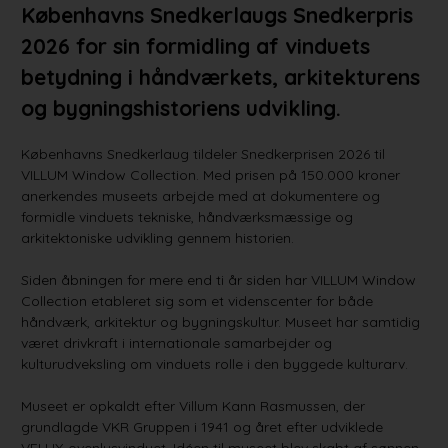
Københavns Snedkerlaugs Snedkerpris
2026 for sin formidling af vinduets
betydning i håndværkets, arkitekturens
og bygningshistoriens udvikling.
Københavns Snedkerlaug tildeler Snedkerprisen 2026 til
VILLUM Window Collection. Med prisen på 150.000 kroner
anerkendes museets arbejde med at dokumentere og
formidle vinduets tekniske, håndværksmæssige og
arkitektoniske udvikling gennem historien.
Siden åbningen for mere end ti år siden har VILLUM Window
Collection etableret sig som et videnscenter for både
håndværk, arkitektur og bygningskultur. Museet har samtidig
været drivkraft i internationale samarbejder og
kulturudveksling om vinduets rolle i den byggede kulturarv.
Museet er opkaldt efter Villum Kann Rasmussen, der
grundlagde VKR Gruppen i 1941 og året efter udviklede
VELUX-ovenlysvinduet. Idéen til museet blev skabt af sønnen