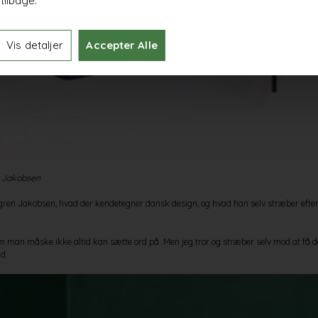
tilbage.
Vis detaljer
Accepter Alle
n Jakobsen
n Jakobsen, hvad der kendetegner dansk design, og hvad han selv stræber efter i 
 man måske ikke altid kan sætte ord på. Men jeg tror og stræber selv mod at få de
ud.