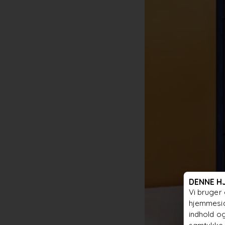
DENNE H
Vi bruger 
hjemmesid
indhold og