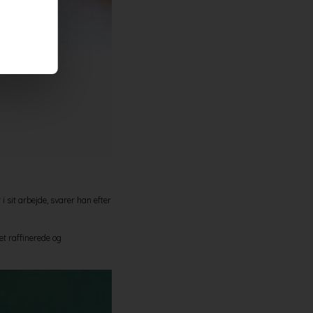
sit arbejde, svarer han efter
t raffinerede og