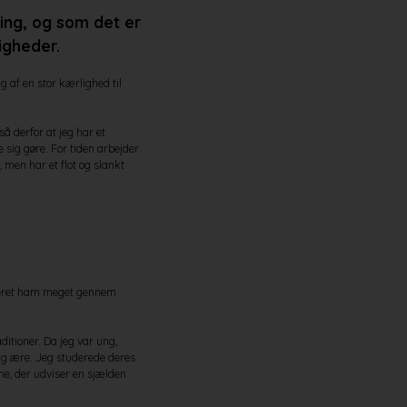
ing, og som det er
igheder.
af en stor kærlighed til
å derfor at jeg har et
 sig gøre. For tiden arbejder
 men har et flot og slankt
ireret ham meget gennem
itioner. Da jeg var ung,
rolig ære. Jeg studerede deres
e, der udviser en sjælden