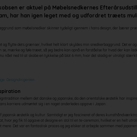
obsen er aktuel på Møbelsnedkernes Efterårsudstill
am, har han igen leget med og udfordret træets mul
grund som møbelsnedker skinner tydeligt igennem i hans design, der bærer præg 
et og flytte dets grænser, hvilket helt klart skyldes min snedkerbaggrund. Det er ogs
 se, mærke og føle træet, så jeg bedre kan opnå en forståelse for hvad der kan lade
u nået ned til at skabe en tykkelse på blot 6 mm, hvor det stadig er utroligt stærkt,
ge: Designdirigenten
spiration
signtradition mellem det danske og japanske, da den orientalske æstetik har insp
i hans karriere udmøntet sig i en noget anderledes opgave i Japan:
af japansk æstetik og kultur. Samtidigt er jeg fascineret af deres kunsthåndværktrad
at, hvor jeg fik til opgave at designe en stol til en te-ceremoni, hvilket er en helt ut
t mere. Det var en fantastisk proces og jeg elsker at arbejde sammen med japanern