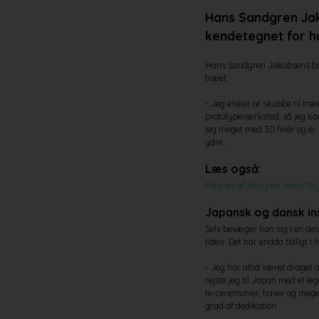
Hans Sandgren Jak
kendetegnet for h
Hans Sandgren Jakobsens bag
træet.
- Jeg elsker at skubbe til træ
prototypeværksted, så jeg kan
jeg meget med 3D finér og er n
ydre.
Læs også:
Portræt af designer Hans Thy
Japansk og dansk in
Selv bevæger han sig i en de
tiden. Det har endda tidligt 
- Jeg har altid været draget 
rejste jeg til Japan med et leg
te-ceremonier, haver og mege
grad af dedikation.