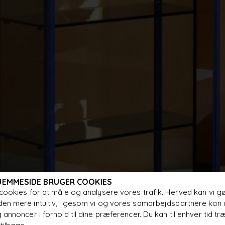
JEMMESIDE BRUGER COOKIES
cookies for at måle og analysere vores trafik. Herved kan vi g
en mere intuitiv, ligesom vi og vores samarbejdspartnere kan 
 annoncer i forhold til dine præferencer. Du kan til enhver tid tr