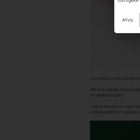
samtykke 
Afvis
Ego. Design: Hans Sandgre
Når man spørger Hans Sandgre
lidt betænkningstid:
- Dansk design kan noget, som
komplicerede til at se enkelt 