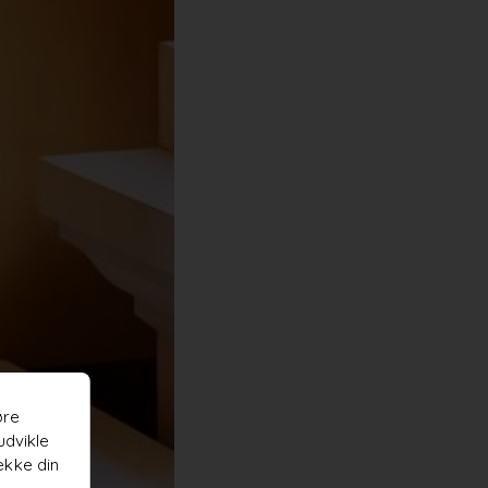
øre
udvikle
ække din