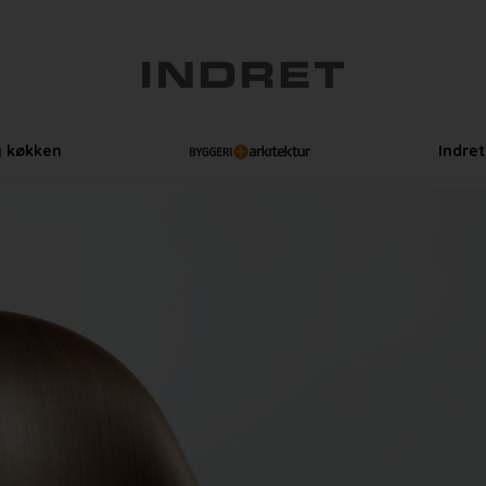
g køkken
Indre