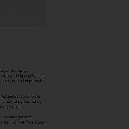
Hirata Gen Collection. Design: Lars Vejen og Taijiro Ishiko. F
ægter det faglige
llers svært tilgængeligt land
ed en stærk og langvarende
 Med årene er Japan blevet
ldes nok, at jeg som dansk
en og fortsætter:
en og dens kræfter og
anske tilgang er mere poetisk,