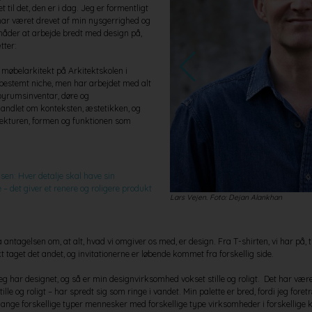
t til det, den er i dag. Jeg er formentligt
d har været drevet af min nysgerrighed og
måder at arbejde bredt med design på,
tter:
 møbelarkitekt på Arkitektskolen i
 bestemt niche, men har arbejdet med alt
 byrumsinventar, døre og
andlet om konteksten, æstetikken, og
ekturen, formen og funktionen som
en: Hver detalje skal have sin
de – det giver et renere og roligere produkt
Lars Vejen. Foto: Dejan Alankhan
 antagelsen om, at alt, hvad vi omgiver os med, er design. Fra T-shirten, vi har på, 
t taget det andet, og invitationerne er løbende kommet fra forskellig side.
eg har designet, og så er min designvirksomhed vokset stille og roligt. Det har vær
tille og roligt – har spredt sig som ringe i vandet. Min palette er bred, fordi jeg fo
ge forskellige typer mennesker med forskellige type virksomheder i forskellige ku