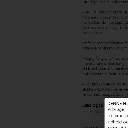
Lars Vejen, som anbefaler ung
– Begynd i det små, afprøv d
håndværk. I stedet for at dr
realiserbar i det hele taget.
som med en stor industriel vi
uanset skala.
Derfor er noget af det mest 
tilblivelsen af et produkt, s
– Faglig ”pingpong” med en en
– fordrer, at man kan navigere
sidde ved siden af keramiker
møbelproducent, fortæller Lar
– Uanset skala elsker jeg det
stykke brugskunst. Det er d
virksomhed besøges. Det er li
DENNE H
Læs også:
Vi bruger 
Det Helsinki-baserede design
hjemmesid
indhold og