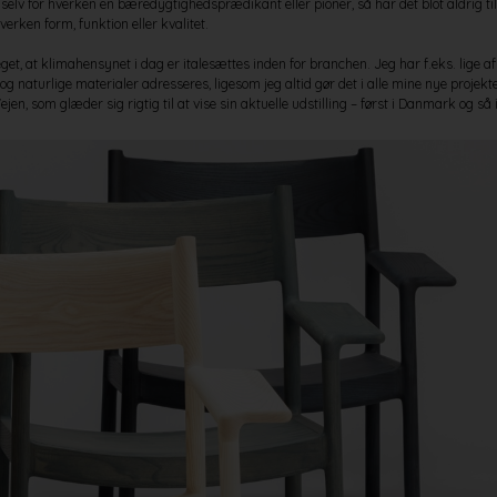
 selv for hverken en bæredygtighedsprædikant eller pioner, så har det blot aldrig ti
verken form, funktion eller kvalitet.
t, at klimahensynet i dag er italesættes inden for branchen. Jeg har f.eks. lige a
og naturlige materialer adresseres, ligesom jeg altid gør det i alle mine nye projekte
jen, som glæder sig rigtig til at vise sin aktuelle udstilling – først i Danmark og så