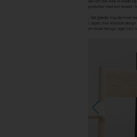
selv om han ikke vil kalde sig
produkter med kort levetid i h
– Det glæder mig derimod mege
i Japan, hvor klassisk design 
om disse hensyn, siger Lars Ve