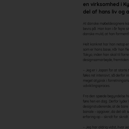
en
virksomhed
i K
del af hans liv
og a
At danske møbeldesignere kan
bevis på. Han kan i år fejre 
danske muld, at han formentli
Helt konkret har han netop er
som er hans base, når han fle
Tokyo, inden han skal til for
designsamarbejde, fremtiden 
– Jeg er i Japan for at start
føles ret intensivt, så derfor
meget atypisk i forretningsm
udviklingsproces.
Fra den spæde begyndelse har 
føre hen en dag. Derfor lyder 
designstuderende, at de bare 
banale – opgaver, da det alt 
erfaring op – skridt for skridt.
– Jeg har aldrig vidst, hvor j