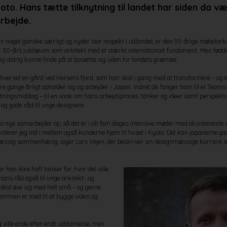
yoto.
H
ans tætte tilknytning til landet
har
siden da
væ
rbejde.
 noget ganske særligt og nyder stor respekt i udlandet, er den 55-årige møbelark
sit 30-års jubilæum som arkitekt med et stærkt internationalt fundament. Men fødder
g aldrig kunne finde på at bosætte sig uden for landets grænser.
hvervet en gård ved Horsens fjord, som han skal i gang med at transformere – og ej
re gange årligt opholder sig og arbejder i Japan. Indret.dk fanger ham til et Team
retningsmiddag – til en snak om hans arbejdsproces, tanker og ideer samt perspekt
og gode råd til unge designere.
e to nye samarbejder op, så det er i alt fem dages intensive møder med eksisterende
 inviterer jeg ind i mellem også kunderne hjem til huset i Kyoto. Det kan japanerne god
æssig sammenhæng, siger Lars Vejen, der beskriver sin designmæssige karriere som
han ikke haft tanker for, hvor det ville
hans råd også til unge arkitekt- og
skal øve sig med helt små – og gerne
sammen er med til at bygge viden og
eg ville ende efter endt uddannelse, men