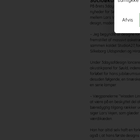
Socioøkonomiske- 
samtykke 
På årets 3daysofdesign kunne 
nyheder for Seikado, Silkebor
mellem Lars Vejen, den japan
Afvis
design, moderne teknologiske
– Jeg begyndte at designe for 
fremstillet af massivt asketr
sammen kaldet StudioA27, for
Silkeborg Uldspinderi og Hira
Under 3daysofdesign lancered
akustikpanel for Søuld, inde
forløbet for hans jubilæumsud
desuden følgende; en tinæske
en serie lamper.
– Vægpanelerne ”Wooden Lines
at være på en beskyttet del a
bæredygtig tilgang rækker ud
siger Lars Vejen, som glæder 
værdikæden.
Han har altid selv haft en for
også i, at hans første designs