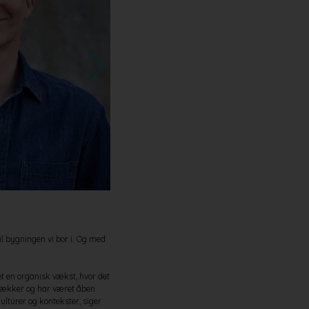
L68 Wall lamp. Design: Lars Vejen. Foto: LIK
til bygningen vi bor i. Og med
et en organisk vækst, hvor det
retrækker og har været åben
lturer og kontekster, siger