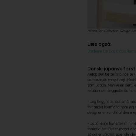
Hirata Gen Collection. Design: Lar
Læs også:
Brødrene Lars og Claus Ramsi
Dansk-japansk fors
Netop den tætte forbindelse 
samarbejde meget højt. Modsat
som Japan. Men vejen dertil 
relation, der begyndte da han 
– Jeg begyndte i det små med
mit andet hjemland, som jeg 
designer er rundet af den meg
– Japanerne har efter min men
materialitet. Det er meget an
så det er utroligt spændende 