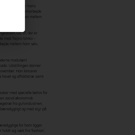
dstillingen viser hans
tion, som er et samarbejde
empel på synergien mellem
gestolen, Glc 01, der er
e med Taijiro Ishiko –
rbejde mellem ham selv,
moderne modulært
kado. Udstillingen danner
 november. Han lancerer
a havet og affaldstræ samt
esker med specielle behov for
g en social økonomisk
getræ fra gulvindustrien,
es bæredygtigt og med styr på
 bæredygtige for ham ligger
 holdt sig væk fra ’fashion’,