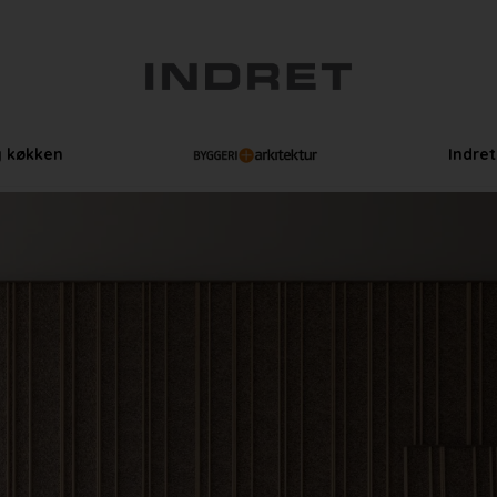
g køkken
Indre