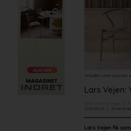
Wooden Lines acoustic wal
Lars Vejen:
Gulve, Lofter og Vægge
T
2026-06-26
Af Astrid He
Lars Vejen fik so