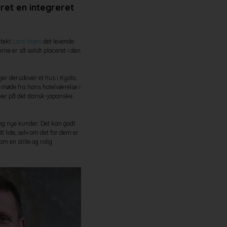
ret
en integreret
itekt
Lars Vejen
det levende
ne er så solidt placeret i den
er derudover et hus i Kyoto,
s-møde fra hans hotelværelse i
iver på det dansk-japanske
 og nye kunder. Det kan godt
t lide, selv om det for dem er
 en stille og rolig