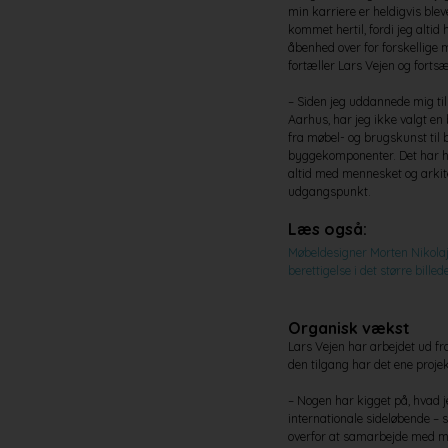
min karriere er heldigvis bleve
kommet hertil, fordi jeg alti
åbenhed over for forskellige 
fortæller Lars Vejen og fortsæ
– Siden jeg uddannede mig til
Aarhus, har jeg ikke valgt en
fra møbel- og brugskunst til
byggekomponenter. Det har h
altid med mennesket og arkit
udgangspunkt.
Læs også:
Møbeldesigner Morten Nikolajs
berettigelse i det større bille
Organisk vækst
Lars Vejen har arbejdet ud fra
den tilgang har det ene projek
– Nogen har kigget på, hvad j
internationale sideløbende – s
overfor at samarbejde med man