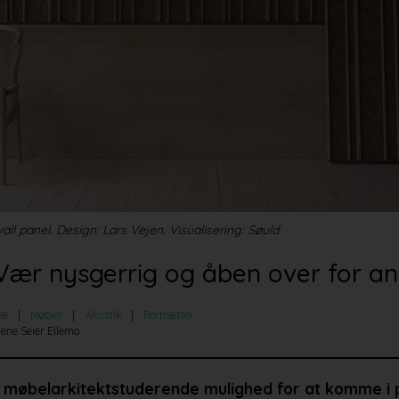
l panel. Design: Lars Vejen. Visualisering: Søuld
 Vær nysgerrig og åben over for an
ræ
Møbler
Akustik
Portrætter
lene Seier Ellemo
m møbelarkitektstuderende mulighed for at komme i 