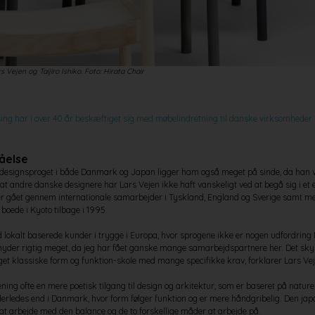
s Vejen og Taijiro Ishiko. Foto: Hirata Chair
ng har i over 40 år beskæftiget sig med møbelindretning til danske virksomheder
tåelse
i designsproget i både Danmark og Japan ligger ham også meget på sinde, da han v
 andre danske designere har Lars Vejen ikke haft vanskeligt ved at begå sig i et e
er gået gennem internationale samarbejder i Tyskland, England og Sverige samt m
boede i Kyoto tilbage i 1995.
 lokalt baserede kunder i trygge i Europa, hvor sprogene ikke er nogen udfordring
nyder rigtig meget, da jeg har fået ganske mange samarbejdspartnere her. Det sky
et klassiske form og funktion-skole med mange specifikke krav, forklarer Lars Vej
ing ofte en mere poetisk tilgang til design og arkitektur, som er baseret på natur
derledes end i Danmark, hvor form følger funktion og er mere håndgribelig. Den jap
at arbejde med den balance og de to forskellige måder at arbejde på.