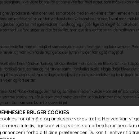
e designere ikke være bange for at prøve kræfter med noget, som måske kan virke ”
esigner/producent-relationen ved samarbejde med en ven eller et familiemedlem, s
ømme om at designe for en stor verdenskendt virksomhed fra dag 1 skal man måske 
 Det gælder også for mit eget vedkommende, og jeg nyder lige så meget samarbejdet
rksomhed. Udfordringen er ofte forskellig, men glæden ved at se en idé realiseres er
fascinerende for ham at indgå et samarbejde mellem formgiver og håndværker. Pro
om kræver, at man kan holde mange bolde i luften, holder han også meget af.
kelt eller flere håndværkere og virksomheder – om det er en lille keramiker i Japan
 i forskellige systemer og hierarkier samt i forskellig skala. Nogle dage bliver det
en på hans værksted. Andre dage arbejdes der med godkendelser og tests inden lan
s Vejen og fortsætter:
 hele. At få ”knækket opgaven” for og sammen med en kunde – om det er stor corporat
en samme spænding, når kassen med prototyper fra Japan kommer med posten elle
gesom, da man som barn fik gaver til jul.
JEMMESIDE BRUGER COOKIES
cookies for at måle og analysere vores trafik. Herved kan vi g
bureau Fyra: Altid ansvarligt design
en mere intuitiv, ligesom vi og vores samarbejdspartnere kan 
 annoncer i forhold til dine præferencer. Du kan til enhver tid tr