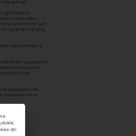
stor og farligt”.
om også mestrer et
bare se, om ens idé er
 med en keramiker fra Kyoto,
 for mig lige stor hver gang
cessen med udviklingen og
 eller en stor tysk producent
 måske ikke vildere end at
cering hos en stor
e opgave eller et lille
r produktionen hos en
øre
udvikle
ække din