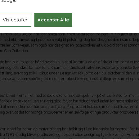
og klimamæssige hensyn
tilbage.
Lars Vejen udstille sine nyeste designs i Rhander nye flagshipstore i Pilestræde. U
g Uldspinderi, LIK, Søuld, Gato Mikio, Birgitte Munck Ceramics og Hirata Gen Collec
ske designer Taijiro Ishiko og den japanske møbelproducent Hirata Chair – et eks
Vis detaljer
Accepter Alle
 løsninger og høj, klassisk håndværksmæssig kunnen og tradition.
Hirata i år 2018 og har fået rollen som ’creative director’ for dem. Min nyhed er loun
æ med uld, kanvas og læder som valg til polstring. Jeg har designet den i samarbejd
tæller Lars Vejen, som også har designet en jacquardvævet uldplaid som et sama
ta Gen Collection.
e han bl.a. to serier håndlavede krus, et af keramik og en af drejet træ samt et 
ndørs og udendørs lamper for LIK samt en håndlavet sølv/tin-æske for japanske Sei
stilling, event og talk i Tokyo under DesignArt Tokyo fra den 30. oktober til den 8.
, en sølvæske, en sakékop, et modulært akustik-vægpanel af ålegræs samlet op fr
” bliver fremstillet med et socialøkonomisk perspektiv – på et værksted for menn
f arbejdsmarkedet. Jeg er rigtig glad for, at bæredygtighed inden for materialer o
 til mennesker, der har brug for hjælp. Ålegræsset kobles samen med fraskær af e
sig over, at det for mange producenter er en selvfølge, at nye produkter producer
kærlighed for naturlige materialer og har holdt sig til de klassiske formsprog. Det
 fra 1999 stadig bliver produceret og holder i både design og fysisk kvalitet. Han har