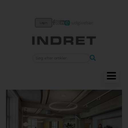
Login
Møbler
Belysning
Akustik