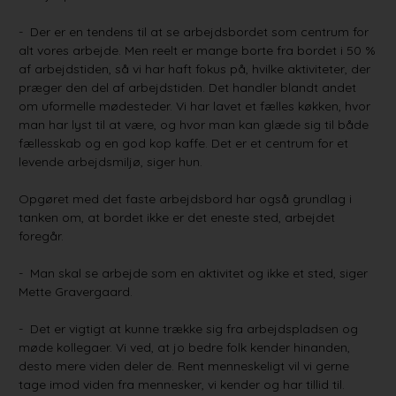
- Der er en tendens til at se arbejdsbordet som centrum for
alt vores arbejde. Men reelt er mange borte fra bordet i 50 %
af arbejdstiden, så vi har haft fokus på, hvilke aktiviteter, der
præger den del af arbejdstiden. Det handler blandt andet
om uformelle mødesteder. Vi har lavet et fælles køkken, hvor
man har lyst til at være, og hvor man kan glæde sig til både
fællesskab og en god kop kaffe. Det er et centrum for et
levende arbejdsmiljø, siger hun.
Opgøret med det faste arbejdsbord har også grundlag i
tanken om, at bordet ikke er det eneste sted, arbejdet
foregår.
- Man skal se arbejde som en aktivitet og ikke et sted, siger
Mette Gravergaard.
- Det er vigtigt at kunne trække sig fra arbejdspladsen og
møde kollegaer. Vi ved, at jo bedre folk kender hinanden,
desto mere viden deler de. Rent menneskeligt vil vi gerne
tage imod viden fra mennesker, vi kender og har tillid til.