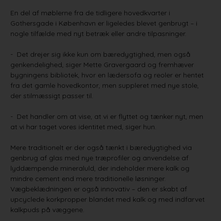
En del af møblerne fra de tidligere hovedkvarter i
Gothersgade i København er ligeledes blevet genbrugt – i
nogle tilfælde med nyt betræk eller andre tilpasninger.
- Det drejer sig ikke kun om bæredygtighed, men også
genkendelighed, siger Mette Gravergaard og fremhæver
bygningens bibliotek, hvor en lædersofa og reoler er hentet
fra det gamle hovedkontor, men suppleret med nye stole,
der stilmæssigt passer til.
- Det handler om at vise, at vi er flyttet og tænker nyt, men
at vi har taget vores identitet med, siger hun.
Mere traditionelt er der også tænkt i bæredygtighed via
genbrug af glas med nye træprofiler og anvendelse af
lyddæmpende mineraluld, der indeholder mere kalk og
mindre cement end mere traditionelle løsninger.
Vægbeklædningen er også innovativ – den er skabt af
upcyclede korkpropper blandet med kalk og med indfarvet
kalkpuds på væggene.