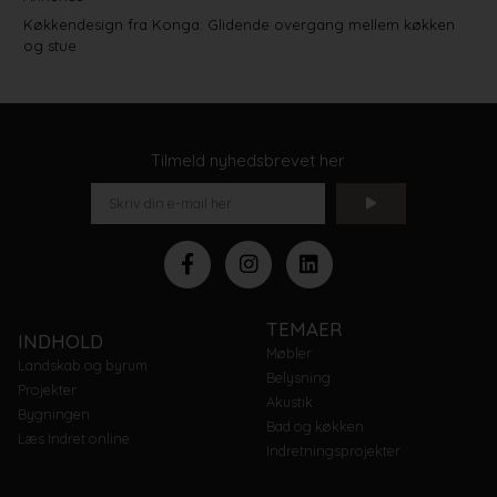
Køkkendesign fra Konga: Glidende overgang mellem køkken
og stue
Tilmeld nyhedsbrevet her
TEMAER
INDHOLD
Møbler
Landskab og byrum
Belysning
Projekter
Akustik
Bygningen
Bad og køkken
Læs Indret online
Indretningsprojekter