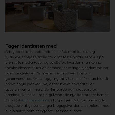
Tager identiteten med
Arbejdet førte blandt andet til et fokus på lockers og
flydende arbejdspladser frem for faste borde, et fokus på
uformelle mødesteder og et blik for, hvordan man kunne
trække elementer fra virksomhedens mange ejendomme ind
i de nye kontorer. Det skete i høj grad ved hjælp af
genanvendelse. Fra en bygning på Vibenshus fik man blandt
andet nogle plankegulve, der er blevet anvendt til alt
specialinventar – herunder højborde og mødebord og
bænke i køkkenet. Parketgulvene i de nye kontorer er hentet
fra en af
ATP Ejendomme
s bygninger på Christiansbro. To
tredjedele af gulvene er genbrugsgulve, der er suppleret med
nye planker, som er bejdset i samme nuance.