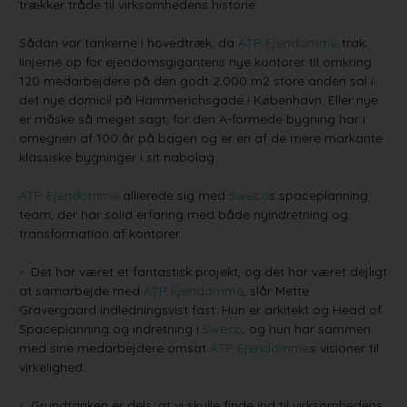
trækker tråde til virksomhedens historie.
Sådan var tankerne i hovedtræk, da
ATP Ejendomme
trak
linjerne op for ejendomsgigantens nye kontorer til omkring
120 medarbejdere på den godt 2.000 m2 store anden sal i
det nye domicil på Hammerichsgade i København. Eller nye
er måske så meget sagt, for den A-formede bygning har i
omegnen af 100 år på bagen og er en af de mere markante
klassiske bygninger i sit nabolag.
ATP Ejendomme
allierede sig med
Sweco
s spaceplanning
team, der har solid erfaring med både nyindretning og
transformation af kontorer.
- Det har været et fantastisk projekt, og det har været dejligt
at samarbejde med
ATP Ejendomme
, slår Mette
Gravergaard indledningsvist fast. Hun er arkitekt og Head of
Spaceplanning og indretning i
Sweco
, og hun har sammen
med sine medarbejdere omsat
ATP Ejendomme
s visioner til
virkelighed.
- Grundtanken er dels, at vi skulle finde ind til virksomhedens