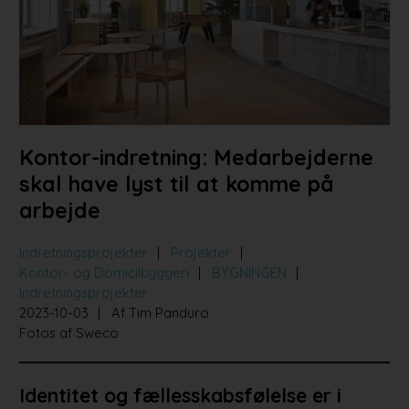
Bad og køkken
Indretningsprojekter
Portrætter
Partnere
Kontor-indretning: Medarbejderne
skal have lyst til at komme på
arbejde
Indretningsprojekter
Projekter
Kontor- og Domicilbyggeri
BYGNINGEN
Indretningsprojekter
2023-10-03
Af Tim Panduro
Fotos af Sweco
Identitet og fællesskabsfølelse er i