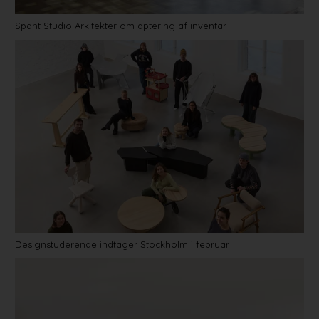
Spant Studio Arkitekter om aptering af inventar
Designstuderende indtager Stockholm i februar