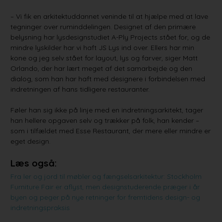
– Vi fik en arkitektuddannet veninde til at hjælpe med at lave
tegninger over ruminddelingen. Designet af den primære
belysning har lysdesignstudiet A-Ply Projects stået for, og de
mindre lyskilder har vi haft JS Lys ind over. Ellers har min
kone og jeg selv stået for layout, lys og farver, siger Matt
Orlando, der har lært meget af det samarbejde og den
dialog, som han har haft med designere i forbindelsen med
indretningen af hans tidligere restauranter.
Føler han sig ikke på linje med en indretningsarkitekt, tager
han hellere opgaven selv og trækker på folk, han kender –
som i tilfældet med Esse Restaurant, der mere eller mindre er
eget design.
Læs også:
Fra ler og jord til møbler og fængselsarkitektur: Stockholm
Furniture Fair er aflyst, men designstuderende præger i år
byen og peger på nye retninger for fremtidens design- og
indretningspraksis