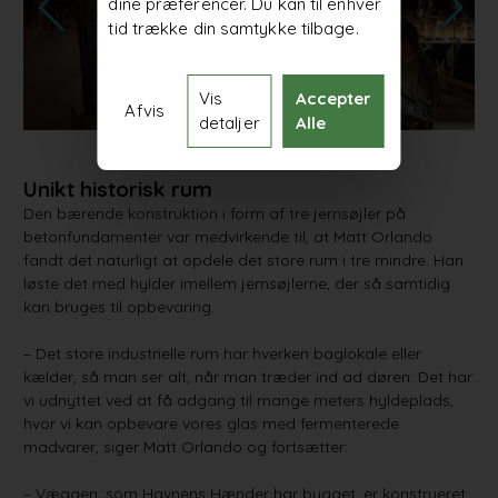
dine præferencer. Du kan til enhver
tid trække din samtykke tilbage.
Vis
Accepter
Afvis
detaljer
Alle
Unikt historisk rum
Den bærende konstruktion i form af tre jernsøjler på
betonfundamenter var medvirkende til, at Matt Orlando
fandt det naturligt at opdele det store rum i tre mindre. Han
løste det med hylder imellem jernsøjlerne, der så samtidig
kan bruges til opbevaring.
– Det store industrielle rum har hverken baglokale eller
kælder, så man ser alt, når man træder ind ad døren. Det har
vi udnyttet ved at få adgang til mange meters hyldeplads,
hvor vi kan opbevare vores glas med fermenterede
madvarer, siger Matt Orlando og fortsætter:
– Væggen, som Havnens Hænder har bygget, er konstrueret