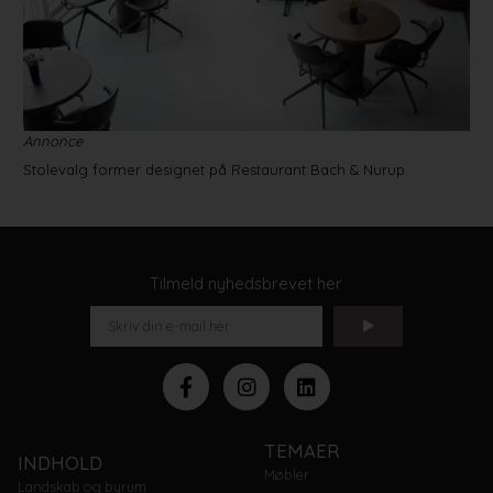
Annonce
Stolevalg former designet på Restaurant Bach & Nurup
Tilmeld nyhedsbrevet her
TEMAER
INDHOLD
Møbler
Landskab og byrum