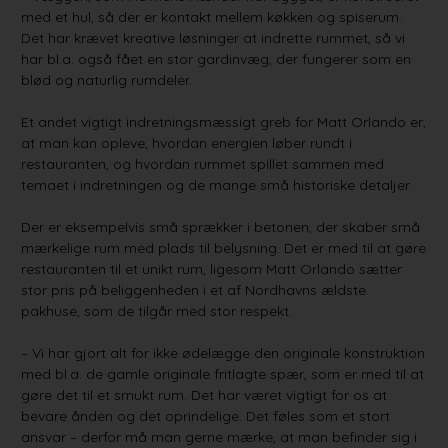
med et hul, så der er kontakt mellem køkken og spiserum.
Det har krævet kreative løsninger at indrette rummet, så vi
har bl.a. også fået en stor gardinvæg, der fungerer som en
blød og naturlig rumdeler.
Et andet vigtigt indretningsmæssigt greb for Matt Orlando er,
at man kan opleve, hvordan energien løber rundt i
restauranten, og hvordan rummet spillet sammen med
temaet i indretningen og de mange små historiske detaljer.
Der er eksempelvis små sprækker i betonen, der skaber små
mærkelige rum med plads til belysning. Det er med til at gøre
restauranten til et unikt rum, ligesom Matt Orlando sætter
stor pris på beliggenheden i et af Nordhavns ældste
pakhuse, som de tilgår med stor respekt.
– Vi har gjort alt for ikke ødelægge den originale konstruktion
med bl.a. de gamle originale fritlagte spær, som er med til at
gøre det til et smukt rum. Det har været vigtigt for os at
bevare ånden og det oprindelige. Det føles som et stort
ansvar – derfor må man gerne mærke, at man befinder sig i