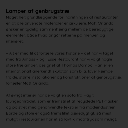
Lamper af genbrugstræ
Noget helt grundlæggende for indretningen af restauranten
er, at alle anvendte materialer er cirkulære. Matt Orlando
ønsker en tydelig sammenhæng mellem de bæredygtige
elementer, både hvad angår retterne på menuen og
interiøret.
– Alt er med til at fortælle vores historie – det har vi taget
med fra Amass – og i Esse Restaurant har vi valgt nogle
store trælamper, designet af Thomas Dambo. Han er en
internationalt anerkendt skulptør, som bl.a. laver kæmpe
trolde, større installationer og konstruktioner af genbrugstræ,
fortæller Matt Orlando.
Af øvrigt interiør har de valgt en sofa fra Hay til
loungeområdet, som er fremstillet af recyclede PET-flasker
og polstret med genanvendte tekstiler fra modeindustrien.
Borde og stole er også fremstillet bæredygtigt, så mest
muligt i restauranten har et så lavt klimaaftryk som muligt.