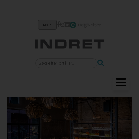
Login
Møbler
Belysning
Akustik