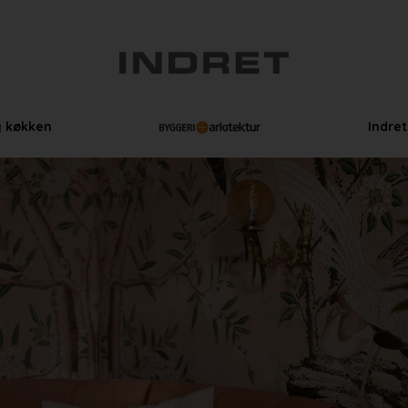
g køkken
Indre