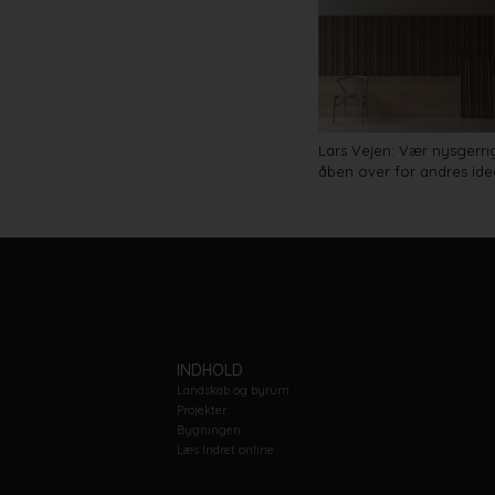
Lars Vejen: Vær nysgerri
åben over for andres ide
INDHOLD
Landskab og byrum
Projekter
Bygningen
Læs Indret online