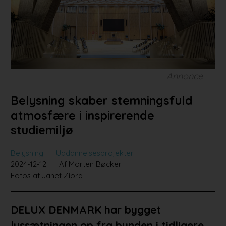
Bad og køkken
Indretningsprojekter
Portrætter
Partnere
Annonce
Belysning skaber stemningsfuld
atmosfære i inspirerende
studiemiljø
Belysning
Uddannelsesprojekter
2024-12-12
Af Morten Bøcker
Fotos af Janet Ziora
DELUX DENMARK har bygget
lyssætningen op fra bunden i tidligere