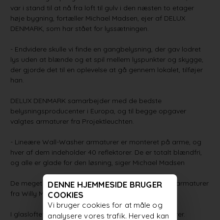
var i stand til at nå fra loft til gulv i den næsten to etager
høje bygning, fortæller Michael Madsen, ejer af DELUX
DENMARK, som har stået for lyssætningen.
- Endvidere skulle vi finde en gangbelysning, der gav lodret
lys uden at blænde og et spil mellem lyspunkter og skygge,
der gjorde det til en oplevelse at gå gennem lokalet, tilføjer
han.
DELUX DENMARK samarbejder med de bedste
belysningsproducenter i Europa, og til begge opgaver
valgtes armaturer fra Projektleuchten.
- Lineære Wall-Washer armaturer er monteret på arme, og
hver af dem indeholder 40 reflektorer. De er totalt blændfri,
og alle er glade for den løsning, siger Michael Madsen
De meget markante betonsøjler oplyses af facadearmaturer
DENNE HJEMMESIDE BRUGER
fra Willy Meyer.
COOKIES
Vi bruger cookies for at måle og
I glasloftet er monteret runde smal strålet projektører.
analysere vores trafik. Herved kan