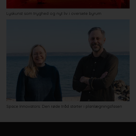
Lyskunst som tryghed og nyt liv i oversete byrum
Space Innovators: Den røde tråd starter i planlægningsfasen