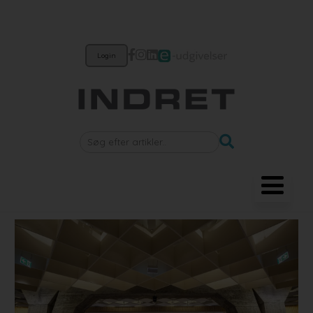
Login
Møbler
Belysning
Akustik