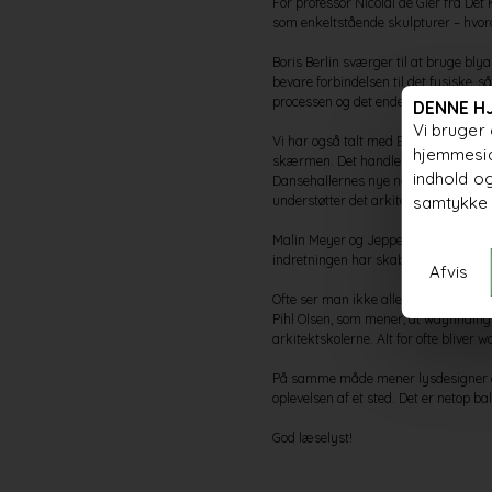
For professor Nicolai de Gier fra De
som enkeltstående skulpturer – hvor
Boris Berlin sværger til at bruge blya
bevare forbindelsen til det fysiske, 
processen og det endelige design.
DENNE H
Vi bruger 
Vi har også talt med Bo Mortensen f
hjemmesid
skærmen. Det handler både om at fors
indhold og
Dansehallernes nye nationalscene fo
samtykke 
understøtter det arkitektoniske udtry
Malin Meyer og Jeppe Håkansson Zell
indretningen har skabt stor fleksibil
Afvis
Ofte ser man ikke alle elementer i de
Pihl Olsen, som mener, at wayfinding
arkitektskolerne. Alt for ofte bliver 
På samme måde mener lysdesigner og 
oplevelsen af et sted. Det er netop b
God læselyst!