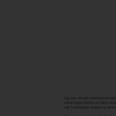
Dyk ned i 46 sider udelukkende med f
indretningsarkitekter om tidens ten
over funktionalitet, æstetik og sam