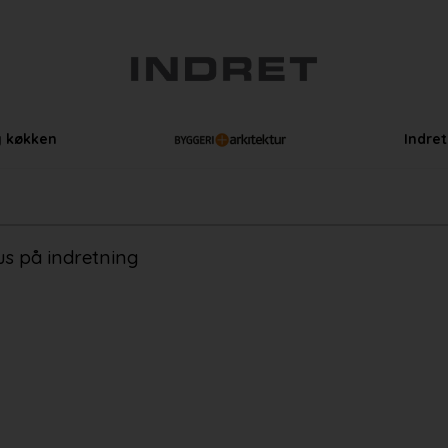
g køkken
Indre
s på indretning