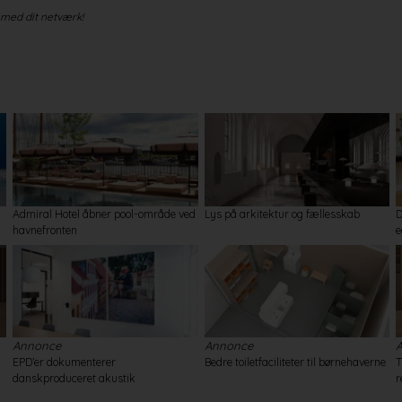
 med dit netværk!
Admiral Hotel åbner pool-område ved
Lys på arkitektur og fællesskab
D
havnefronten
e
Annonce
Annonce
EPD’er dokumenterer
Bedre toiletfaciliteter til børnehaverne
T
danskproduceret akustik
r