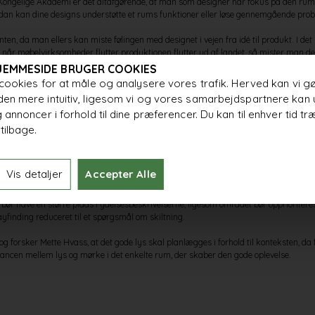
t Kongelige Akademi er det altafgørende, at man som designer har fokus på den ruml
dan kan dine designs understøtte et rums funktioner eller løse gennemgående pro
nten, da man ellers kan miste følingen med designet i vejen fra idé til produkt. I det 
så når møbelvirksomheder flytter produktionen flytter ud af landet, så mister man de
JEMMESIDE BRUGER COOKIES
cookies for at måle og analysere vores trafik. Herved kan vi g
ra Gade & Mortensen Akustik, som netop fremhæver vigtigheden ved at komme ud i by
en mere intuitiv, ligesom vi og vores samarbejdspartnere kan 
tå det konkrete byggeri og ønskerne fra alle byggeriets parter. I transformationen
 annoncer i forhold til dine præferencer. Du kan til enhver tid tr
r dans og koreografi har akustikvirksomheden eksempelvis beklædt loftet med mine
tilbage.
k.
er fra Danielsen Spaceplanning fortæller om deres arbejde på konsulenthuset Pro
itet og fremmet det sociale fællesskab, ligesom både belysning og akustik er blevet
Vis detaljer
Accepter Alle
t gode design, og på samme vis ser man heller ikke alle problemer med det blotte øj
 bør have en større plads i ydelsesbeskrivelserne, ligesom området bør opprioritere
wayfinding reduceret til et spørgsmål om skiltning.
forsker Mette Hvass, at det gode lys skal planlægges i forhold til konteksten, da
alancen mellem lys og mørke i det enkelte rum, der skaber den gode oplevelse.