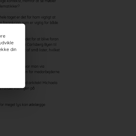
ige kontekst, fremfor at se møbler
blematikker?
hele taget er det for ham vigtigt at
n forankring, som er vigtig for både
øre
gningen i stedet for at blive foran
udvikle
 af Kedelhuset i Carlsberg Byen til
ække din
raluld dækket af små lister, hvilket
kuras kontor, hvor man via
 optimeret til gavn for medarbejderne.
e. Vi har talt med arkitekt Michaela
s i undervisningen på
 for meget lys kan ødelægge