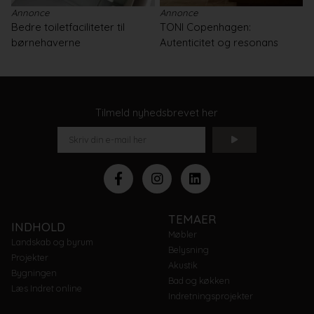
Annonce
Annonce
Bedre toiletfaciliteter til
TONI Copenhagen:
børnehaverne
Autenticitet og resonans
Tilmeld nyhedsbrevet her
TEMAER
INDHOLD
Møbler
Landskab og byrum
Belysning
Projekter
Akustik
Bygningen
Bad og køkken
Læs Indret online
Indretningsprojekter