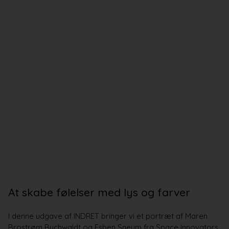
Bad og køkken
Indretningsprojekter
Portrætter
Partnere
At skabe følelser med lys og farver
I denne udgave af INDRET bringer vi et portræt af Maren
Brostrøm Buchwaldt og Esben Sneum fra Space Innovators,