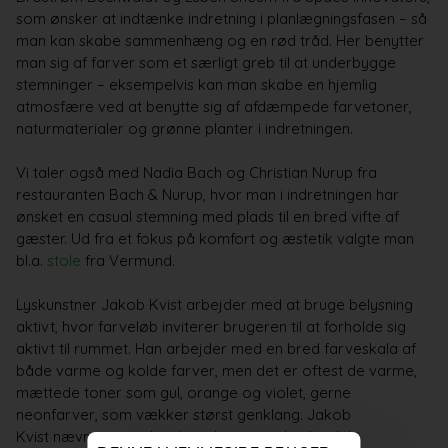
som ønsker at indtænke indretning i planlægningsfasen – så
man kan skabe sammenhæng og en rød tråd. Her benytter
man sig af farver som et særligt greb til at underbygge
stemninger – eksempelvis kan man skabe en hjemlig
atmosfære ved at benytte sig af afdæmpede farvetoner,
naturmaterialer og grønne planter i indretningen.
Vi taler også med Nadia Bach og Christian Nurup fra
restauranten Bach & Nurup, hvor man i indretningen har
ønsket en casual stemning med plads til en bred vifte af
gæster. Ud fra et fokus på komfort og æstetik valgte man
bl.a.
stole
fra Vermund.
Lyskunstner Jakob Kvist arbejder med at bruge belysning
aktivt, hvor farveløb inviterer brugeren til at forholde sig
aktivt til rummet. Han arbejder med en bred farveskala af
både varme og kolde farver, men det er oftest de varme,
mættede toner som gul, orange og violet, gerne
neonfarver, som vækker størst genklang. Jakob
Kvist nævner en oplevelse i Japan med et lagdelt