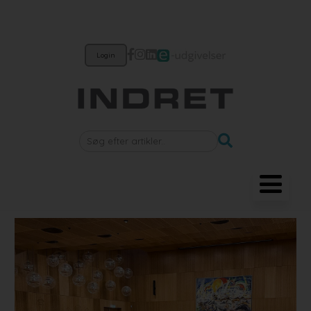
Login
Møbler
Belysning
Akustik