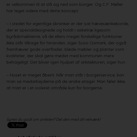
er velkommen til at slå sig ned som borger. Og C.F. Møller
har leget videre med dette koncept.
– I stedet for egentlige skranker er der sat hævesænkeborde,
der er specialdesignede og holdt i asketræ ligesom
byrådsmøblerne, så de ellers meget forskellige funktioner
ikke står tilbage for hinanden, siger Sussi Osmark, der også
fremhæver gode overflader, bløde møbler og planter som
kvaliteter, der skal gøre mødet med kommunen mere
behageligt. Det bliver igen hjulpet af arkitekturen, siger hun.
– Huset er meget åbent. Når man står i borgerservice, kan
man se medarbejderne på de andre etager. Man føler ikke,
at man er i et isoleret område kun for borgerne.
Synes du godt om artiklen? Del den med dit netværk!