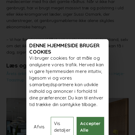
mødecenter med fra det gamle rådhus. Når vi ikke har
genbrugt, har vi brugt meget massivt træ og polstring i uld
eller ikke-kromgarvet læder, siger Sussi Osmark, der
understreger, at genbrugsmøblerne ikke alene skyldes
økonomiske hensyn.
– Vi har for eksempel fået sat nogle Wegnerstole i stand, selv
DENNE HJEMMESIDE BRUGER
om det ikke var billigt. De var i en kvalitet, man ikke kan få i
COOKIES
dag, siger hun.
Vi bruger cookies for at måle og
analysere vores trafik. Herved kan
Læs også:
vi gøre hjemmesiden mere intuitiv,
Årets arkitekturborgmester er kendt på skaterbanen i Høje-
ligesom vi og vores
Taastrup
samarbejdspartnere kan udvikle
indhold og annoncer i forhold til
dine præferencer. Du kan til enhver
tid trække din samtykke tilbage.
Vis
Accepter
Afvis
detaljer
Alle