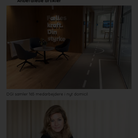
Anbefalede artikler
DGI samler 165 medarbejdere i nyt domicil