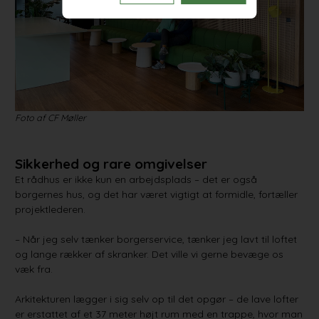
Foto af CF Møller
Sikkerhed og rare omgivelser
Et rådhus er ikke kun en arbejdsplads – det er også
borgernes hus, og det har været vigtigt at formidle, fortæller
projektlederen.
– Når jeg selv tænker borgerservice, tænker jeg lavt til loftet
og lange rækker af skranker. Det ville vi gerne bevæge os
væk fra.
Arkitekturen lægger i sig selv op til det opgør – de lave lofter
er erstattet af et 37 meter højt rum med en trappe, hvor man