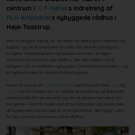
centrum i
C.F Møller
s indretning af
PLH Arkitekter
s nybyggede rådhus i
Høje-Taastrup.
Med ni etagers højde, en terrasse for alle byens beboere på
toppen og en transparent facade, der skal knytte byens
borgere, medarbejdere og ledelse sammen, er Høje-
Taastrup Kommunes nye rådhus, der blev taget i brug
tidligere i år, et markant nybyggeri i forstadskommunen – og
et nybrud inden for dansk rådhusbyggeri.
Huset er tegnet af
PLH Arkitekter
i samarbejde med
ALL
og
COWI
ud fra tanken om at udvikle et moderne og fleksibelt
arbejdsmiljø for de ansatte og om at skabe merværdi for
borgerne – blandt andet ved at byrådssalen og andre dele
af bygningen kan bruges til arrangementer, der ligger uden
for de normale funktioner på et rådhus.