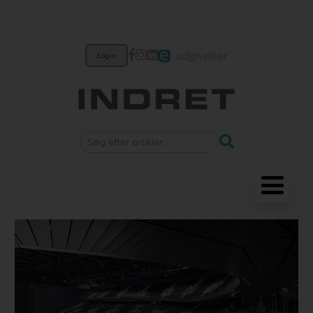
Login
Møbler
Belysning
Akustik