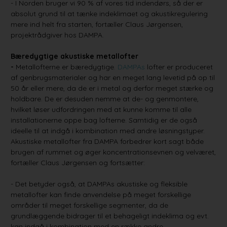
- I Norden bruger vi 90 % af vores tid indendørs, så der er
absolut grund til at tænke indeklimaet og akustikregulering
mere ind helt fra starten, fortæller Claus Jørgensen,
projektrådgiver hos DAMPA.
Bæredygtige akustiske metallofter
-
Metallofterne er bæredygtige.
DAMPAs
lofter er produceret
af genbrugsmaterialer og har en meget lang levetid på op til
50 år eller mere, da de er i metal og derfor meget stærke og
holdbare. De er desuden nemme at de- og genmontere,
hvilket løser udfordringen med at kunne komme til alle
installationerne oppe bag lofterne. Samtidig er de også
ideelle til at indgå i kombination med andre løsningstyper.
Akustiske metallofter fra DAMPA forbedrer kort sagt både
brugen af rummet og øger koncentrationsevnen og velværet,
fortæller Claus Jørgensen og fortsætter:
- Det betyder også, at DAMPAs akustiske og fleksible
metallofter kan finde anvendelse på meget forskellige
områder til meget forskellige segmenter, da de
grundlæggende bidrager til et behageligt indeklima og evt.
kan indgå i kombination med en række andre