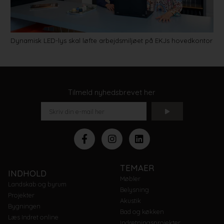
Dynamisk LED-lys skal løfte arbejdsmiljøet på EKJs hovedkontor
Tilmeld nyhedsbrevet her
TEMAER
INDHOLD
Møbler
Landskab og byrum
Belysning
Projekter
Akustik
Bygningen
Bad og køkken
Læs Indret online
Indretningsprojekter