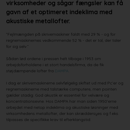
virksomheder og sågar fængsler kan få
gavn af et optimeret indeklima med
akustiske metallofter.
”Fejlmængden på skrivemaskiner faldt med 29 % - og for
regnemaskinernes vedkommende 52 % - det er tal, der taler
for sig selv.”
Sådan lød ordene i pressen helt tilbage i 1953 om
arbejdsforholdene i et stort handelsfirma, da de fik
støjdæmpende lofter fra
DAMPA
.
I dag er skrivemaskinerne selvfølgelig skiftet ud med Pc’er og
regnemaskinerne med talstærke computere, men pointen
gælder stadig: God akustik er essentiel for velvære og
koncentrationsevne. Hos DAMPA har man siden 1950’erne
arbejdet med netop indeklima og akustiske løsninger med
virksomhedens metallofter, der kan skræddersyes og f.eks.
tilpasses de specifikke krav til efterklangstid.