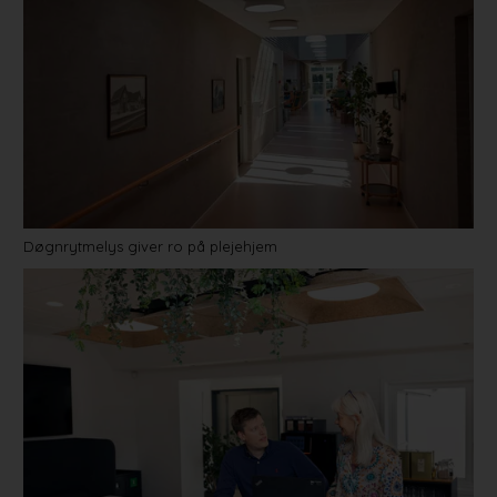
Døgnrytmelys giver ro på plejehjem