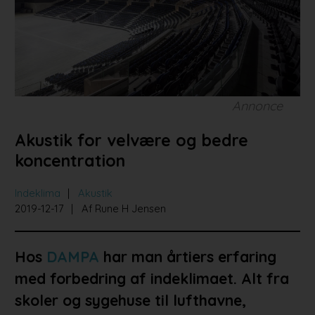
Bad og køkken
Indretningsprojekter
Portrætter
Partnere
Annonce
Akustik for velvære og bedre
koncentration
Indeklima
Akustik
2019-12-17
Af Rune H Jensen
Hos
DAMPA
har man årtiers erfaring
med forbedring af indeklimaet. Alt fra
skoler og sygehuse til lufthavne,