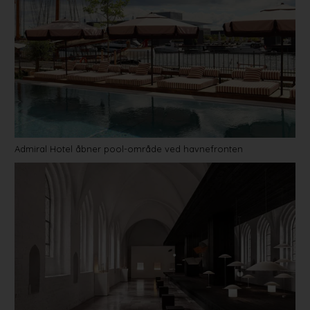
Admiral Hotel åbner pool-område ved havnefronten