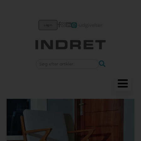
Login
Møbler
Belysning
Akustik