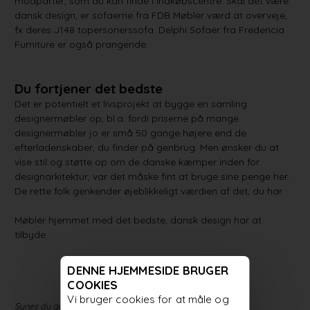
modparter, som du kan finde i indkøbscentre. Skal det være
dansk design, er sofaerne fra FDB Møbler værd at overveje,
fx deres J148 topersonerssofa. Delphi Sofaer fra Fredericia
Furniture er også prangende.
Du fortjener det bedste
Det er potentielt et livsprojekt at bygge en samling
designermøbler op, bl.a. fordi priserne på mange
designermøbler jo er små 50 gange højere end de
efterladenskaber, du finder på genbrug. Men ønsker du at
vise stil og støtte op om de danske kæmper inden for
designarkitektur, var det måske fint at bruge sine penge her.
De rette folk genkender øjeblikkeligt værdien af det, du har.
Møblér hjemmet med det bedste, dansk design har at
tilbyde.
DENNE HJEMMESIDE BRUGER
COOKIES
Vi bruger cookies for at måle og
Synes du godt om artiklen? Del den med dit netværk!