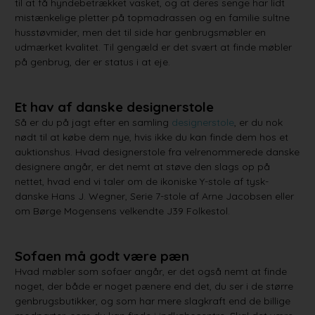
til at få hyndebetrækket vasket, og at deres senge har lidt
mistænkelige pletter på topmadrassen og en familie sultne
husstøvmider, men det til side har genbrugsmøbler en
udmærket kvalitet. Til gengæld er det svært at finde møbler
på genbrug, der er status i at eje.
Et hav af danske designerstole
Så er du på jagt efter en samling
designerstole
, er du nok
nødt til at købe dem nye, hvis ikke du kan finde dem hos et
auktionshus. Hvad designerstole fra velrenommerede danske
designere angår, er det nemt at støve den slags op på
nettet, hvad end vi taler om de ikoniske Y-stole af tysk-
danske Hans J. Wegner, Serie 7-stole af Arne Jacobsen eller
om Børge Mogensens velkendte J39 Folkestol.
Sofaen må godt være pæn
Hvad møbler som sofaer angår, er det også nemt at finde
noget, der både er noget pænere end det, du ser i de større
genbrugsbutikker, og som har mere slagkraft end de billige