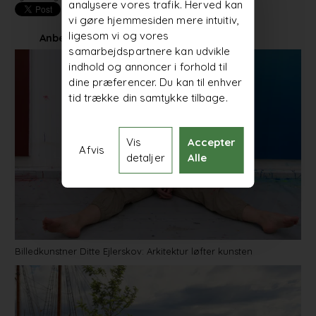
analysere vores trafik. Herved kan
vi gøre hjemmesiden mere intuitiv,
ligesom vi og vores
Anbefalede artikler
samarbejdspartnere kan udvikle
indhold og annoncer i forhold til
dine præferencer. Du kan til enhver
tid trække din samtykke tilbage.
Vis
Accepter
Afvis
detaljer
Alle
Billedkunstner Ditte Ejlerskov: Arkitektur løfter kunsten