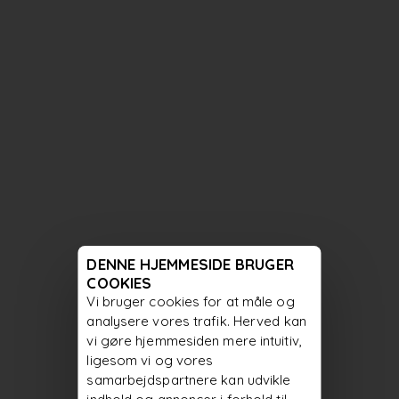
DENNE HJEMMESIDE BRUGER
COOKIES
Vi bruger cookies for at måle og
analysere vores trafik. Herved kan
vi gøre hjemmesiden mere intuitiv,
ligesom vi og vores
samarbejdspartnere kan udvikle