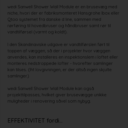
wedi Sanwell Shower Wall Module er en brusevæg med
niche, hvori der er fabriksmonteret Hansgrohe Ibox eller
Qtoo systemet fra danske d line, sammen med
rørføring til hovedbruser og håndbruser samt rør til
vandtilførsel (varmt og koldt).
I den Skandinaviske udgave er vandtilførslen ført til
toppen af væggen, så der i projekter hvor væggen
anvendes, kan installeres en inspektionslem i loftet eller
monteres nedstroppede lofter - hvorefter samlinger
kan tilses. (Iht lovgivningen, er der altså ingen skjulte
samlinger.)
wedi Sanwell Shower Wall Module kan også
projekttilpasses, hvilket giver brusevægge unikke
muligheder i renovering såvel som nybyg.
EFFEKTIVITET fordi…