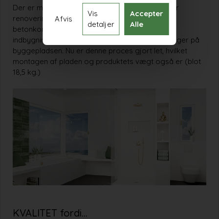
Der er med produktet skabt en unik mulighed for
Vis
Accepter
renoveringsprojekter såvel som nybyg CLT og
Afvis
detaljer
Alle
betonkonstruktioner, hvor installationer af
indbygningsarmaturer kan kræve store tilpasninger på
byggepladsen. Nu er denne proces gjort let, hvilket
montagen af pladen og produktets vægt også er (blot
18,5 kg.)
KVALITET fordi…